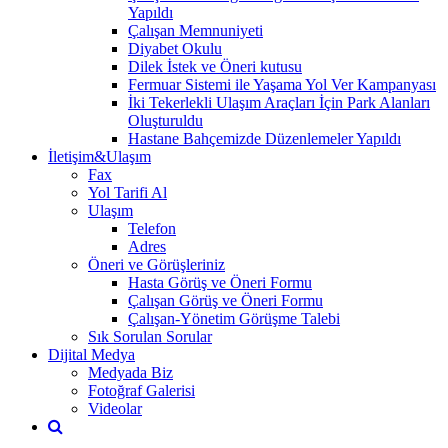
Yapıldı
Çalışan Memnuniyeti
Diyabet Okulu
Dilek İstek ve Öneri kutusu
Fermuar Sistemi ile Yaşama Yol Ver Kampanyası
İki Tekerlekli Ulaşım Araçları İçin Park Alanları
Oluşturuldu
Hastane Bahçemizde Düzenlemeler Yapıldı
İletişim&Ulaşım
Fax
Yol Tarifi Al
Ulaşım
Telefon
Adres
Öneri ve Görüşleriniz
Hasta Görüş ve Öneri Formu
Çalışan Görüş ve Öneri Formu
Çalışan-Yönetim Görüşme Talebi
Sık Sorulan Sorular
Dijital Medya
Medyada Biz
Fotoğraf Galerisi
Videolar