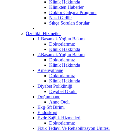
Klinik Hakkında
Klinikten Haberler
Doktor Çalışma Programı
Nasıl Gidilir
Sıkça Sorulan Sorular
Özellikli Hizmetler
1.Basamak Yoğun Bakım
Doktorlarımız
Klinik Hakkında
2.Basamak Yoğun Bakım
Doktorlarımız
Klinik Hakkında
Ameliyathane
Doktorlarımız
Klinik Hakkında
Diyabet Polikliniği
Diyabet Okulu
Doğumhane
Anne Oteli
Ekg-Sft Birimi
Endoskopi
Evde Sağlık Hizmetleri
Doktorlarımız
Fizik Tedavi Ve Rehabilitasyon Ünitesi