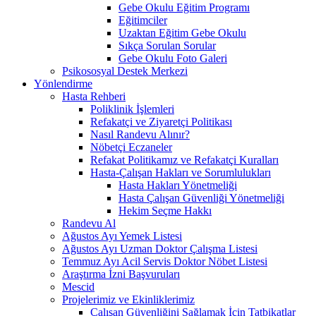
Gebe Okulu Eğitim Programı
Eğitimciler
Uzaktan Eğitim Gebe Okulu
Sıkça Sorulan Sorular
Gebe Okulu Foto Galeri
Psikososyal Destek Merkezi
Yönlendirme
Hasta Rehberi
Poliklinik İşlemleri
Refakatçi ve Ziyaretçi Politikası
Nasıl Randevu Alınır?
Nöbetçi Eczaneler
Refakat Politikamız ve Refakatçi Kuralları
Hasta-Çalışan Hakları ve Sorumlulukları
Hasta Hakları Yönetmeliği
Hasta Çalışan Güvenliği Yönetmeliği
Hekim Seçme Hakkı
Randevu Al
Ağustos Ayı Yemek Listesi
Ağustos Ayı Uzman Doktor Çalışma Listesi
Temmuz Ayı Acil Servis Doktor Nöbet Listesi
Araştırma İzni Başvuruları
Mescid
Projelerimiz ve Ekinliklerimiz
Çalışan Güvenliğini Sağlamak İçin Tatbikatlar