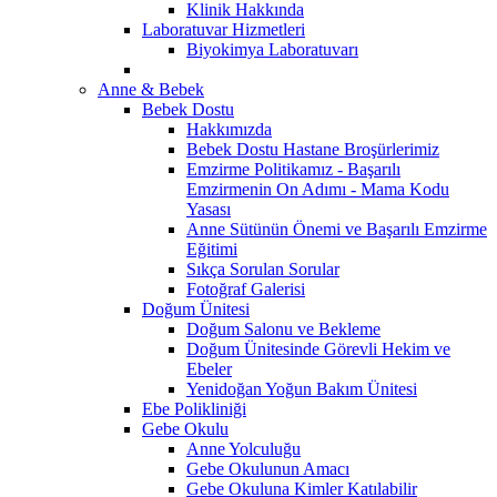
Klinik Hakkında
Laboratuvar Hizmetleri
Biyokimya Laboratuvarı
Anne & Bebek
Bebek Dostu
Hakkımızda
Bebek Dostu Hastane Broşürlerimiz
Emzirme Politikamız - Başarılı
Emzirmenin On Adımı - Mama Kodu
Yasası
Anne Sütünün Önemi ve Başarılı Emzirme
Eğitimi
Sıkça Sorulan Sorular
Fotoğraf Galerisi
Doğum Ünitesi
Doğum Salonu ve Bekleme
Doğum Ünitesinde Görevli Hekim ve
Ebeler
Yenidoğan Yoğun Bakım Ünitesi
Ebe Polikliniği
Gebe Okulu
Anne Yolculuğu
Gebe Okulunun Amacı
Gebe Okuluna Kimler Katılabilir