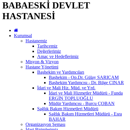
BABAESKİ DEVLET
HASTANESİ
Kurumsal
Hastanemiz
Tarihçemiz
Değerlerimiz
Amaç ve Hedeflerimiz
Misyon & Vizyon
Hastane Yönetimi
Başhekim ve Yardımcıları
Başhekim - Op.Dr. Gülay SARIÇAM
Başhekim Yardımcısı - Dr. Bilge ÇINAR
İdari ve Mali Hiz. Müd. ve Yrd.
İdari ve Mali Hizmetler Müdürü - Funda
ERGİN TOPLUOĞLU
Müdür Yardımcısı - Burcu ÇOBAN
Sağlık Bakım Hizmetleri Müdürü
Sağlık Bakım Hizmetleri Müdürü - Esra
BAHAR
Organizasyon Şeması
İdari Birimlerimiz