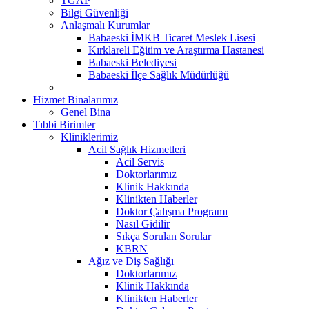
TGAP
Bilgi Güvenliği
Anlaşmalı Kurumlar
Babaeski İMKB Ticaret Meslek Lisesi
Kırklareli Eğitim ve Araştırma Hastanesi
Babaeski Belediyesi
Babaeski İlçe Sağlık Müdürlüğü
Hizmet Binalarımız
Genel Bina
Tıbbi Birimler
Kliniklerimiz
Acil Sağlık Hizmetleri
Acil Servis
Doktorlarımız
Klinik Hakkında
Klinikten Haberler
Doktor Çalışma Programı
Nasıl Gidilir
Sıkça Sorulan Sorular
KBRN
Ağız ve Diş Sağlığı
Doktorlarımız
Klinik Hakkında
Klinikten Haberler