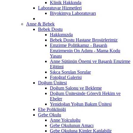
Klinik Hakkında
Laboratuvar Hizmetleri
Biyokimya Laboratuvarı
Anne & Bebek
Bebek Dostu
Hakkımızda
Bebek Dostu Hastane Broşürlerimiz
Emzirme Politikamız - Başarılı
Emzirmenin On Adımı - Mama Kodu
Yasası
Anne Sütünün Önemi ve Başarılı Emzirme
Eğitimi
Sıkça Sorulan Sorular
Fotoğraf Galerisi
Doğum Ünitesi
Doğum Salonu ve Bekleme
Doğum Ünitesinde Görevli Hekim ve
Ebeler
Yenidoğan Yoğun Bakım Ünitesi
Ebe Polikliniği
Gebe Okulu
Anne Yolculuğu
Gebe Okulunun Amacı
Gebe Okuluna Kimler Katılabilir