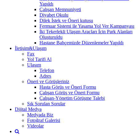
Yapıldı
Çalışan Memnuniyeti
Diyabet Okulu
Dilek İstek ve Öneri kutusu
Fermuar Sistemi ile Yaşama Yol Ver Kampanyası
İki Tekerlekli Ulaşım Araçları İçin Park Alanları
Oluşturuldu
Hastane Bahçemizde Düzenlemeler Yapıldı
İletişim&Ulaşım
Fax
Yol Tarifi Al
Ulaşım
Telefon
Adres
Öneri ve Görüşleriniz
Hasta Görüş ve Öneri Formu
Çalışan Görüş ve Öneri Formu
Çalışan-Yönetim Görüşme Talebi
Sık Sorulan Sorular
Dijital Medya
Medyada Biz
Fotoğraf Galerisi
Videolar