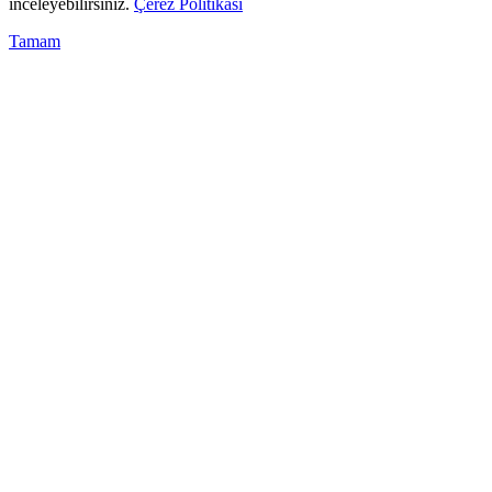
inceleyebilirsiniz.
Çerez Politikası
Tamam