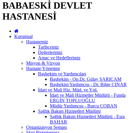
BABAESKİ DEVLET
HASTANESİ
Kurumsal
Hastanemiz
Tarihçemiz
Değerlerimiz
Amaç ve Hedeflerimiz
Misyon & Vizyon
Hastane Yönetimi
Başhekim ve Yardımcıları
Başhekim - Op.Dr. Gülay SARIÇAM
Başhekim Yardımcısı - Dr. Bilge ÇINAR
İdari ve Mali Hiz. Müd. ve Yrd.
İdari ve Mali Hizmetler Müdürü - Funda
ERGİN TOPLUOĞLU
Müdür Yardımcısı - Burcu ÇOBAN
Sağlık Bakım Hizmetleri Müdürü
Sağlık Bakım Hizmetleri Müdürü - Esra
BAHAR
Organizasyon Şeması
İdari Birimlerimiz