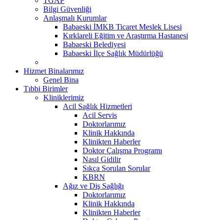
TGAP
Bilgi Güvenliği
Anlaşmalı Kurumlar
Babaeski İMKB Ticaret Meslek Lisesi
Kırklareli Eğitim ve Araştırma Hastanesi
Babaeski Belediyesi
Babaeski İlçe Sağlık Müdürlüğü
Hizmet Binalarımız
Genel Bina
Tıbbi Birimler
Kliniklerimiz
Acil Sağlık Hizmetleri
Acil Servis
Doktorlarımız
Klinik Hakkında
Klinikten Haberler
Doktor Çalışma Programı
Nasıl Gidilir
Sıkça Sorulan Sorular
KBRN
Ağız ve Diş Sağlığı
Doktorlarımız
Klinik Hakkında
Klinikten Haberler