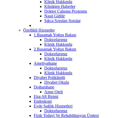
Klinik Hakkında
Klinikten Haberler
Doktor Çalışma Programı
Nasıl Gidilir
Sıkça Sorulan Sorular
Özellikli Hizmetler
1.Basamak Yoğun Bakım
Doktorlarımız
Klinik Hakkında
2.Basamak Yoğun Bakım
Doktorlarımız
Klinik Hakkında
Ameliyathane
Doktorlarımız
Klinik Hakkında
Diyabet Polikliniği
Diyabet Okulu
Doğumhane
Anne Oteli
Ekg-Sft Birimi
Endoskopi
Evde Sağlık Hizmetleri
Doktorlarımız
Fizik Tedavi Ve Rehabilitasyon Ünitesi