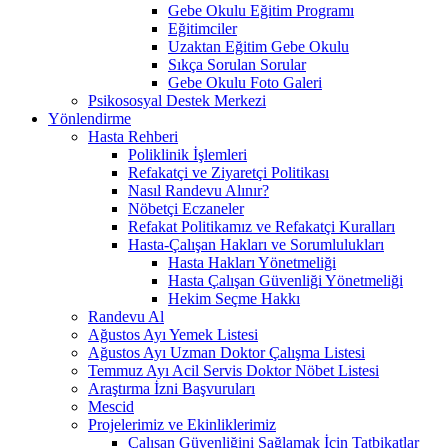
Gebe Okulu Eğitim Programı
Eğitimciler
Uzaktan Eğitim Gebe Okulu
Sıkça Sorulan Sorular
Gebe Okulu Foto Galeri
Psikososyal Destek Merkezi
Yönlendirme
Hasta Rehberi
Poliklinik İşlemleri
Refakatçi ve Ziyaretçi Politikası
Nasıl Randevu Alınır?
Nöbetçi Eczaneler
Refakat Politikamız ve Refakatçi Kuralları
Hasta-Çalışan Hakları ve Sorumlulukları
Hasta Hakları Yönetmeliği
Hasta Çalışan Güvenliği Yönetmeliği
Hekim Seçme Hakkı
Randevu Al
Ağustos Ayı Yemek Listesi
Ağustos Ayı Uzman Doktor Çalışma Listesi
Temmuz Ayı Acil Servis Doktor Nöbet Listesi
Araştırma İzni Başvuruları
Mescid
Projelerimiz ve Ekinliklerimiz
Çalışan Güvenliğini Sağlamak İçin Tatbikatlar