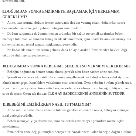
sürdürülmelidir.
9.DOĞUMDAN SONRA EMZİRMEYE BAŞLAMAK İÇİN BEKLEMEM
GEREKLİ Mİ?
• Anne, ister normal doğum isterse sezeryanla doğum yapmış olsun, doğumdan sonra
beklemeden kendine gelir gelmez bebeğini emzirmelidir.
• Doğum salonunda doğumun hemen ardından bir sağlık personeli tarafından bebek
memeye tutulmalı ve annenin bebeğini sık sık emzirmesi, aynı odada kalarak emzirmeyi sık
sık tekrarlaması, tensel temasın sağlanması gereklidir.
• Ne kadar sık emzirilirse sütün gelmesi daha kolay olacaktır. Emzirmeden beklenildiği
takdirde sütün gelişi gecikecektir.
10.DOĞUMDAN SONRA BEBEĞİME ŞEKERLİ SU VERMEM GEREKİR Mİ?
• Bebeğin doğumdan hemen sonra alması gerekli olan besin sadece anne sütüdür.
• Şekerli su verilerek ağız sütünün alınması engellenecek ve bebeğin başta enfeksiyonlar
olmak üzere çeşitli hastalıklara yakalanma riski artacaktır. Oysa bebeğin bırakın şekerli suya,
suya bile ihtiyacı yoktur. Anne sütü hava ne kadar sıcak olursa olsun bebeğin ihtiyacı olan
suyu da içerir. Onun tek ihtiyacı
İLK 6 AY SADECE KENDİ ANNESİNİN SÜTÜDÜR.
11.BEBEĞİMİ EMZİRİRKEN NASIL TUTMALIYIM?
• Anne sütü ile beslenmede annenin bilmesi gereken en önemli nokta, bebeğini memeye
nasıl yerleştireceğidir.
• Bebek memeye iyi yerleşmiş ise, anne ve bebek emzirmeyi öğrenirken meme uçları
zedelenmez.
• Emzirirken anne değişik tutuşları deneyebilir. Ancak önemli olan bebeğin doğru tutulma