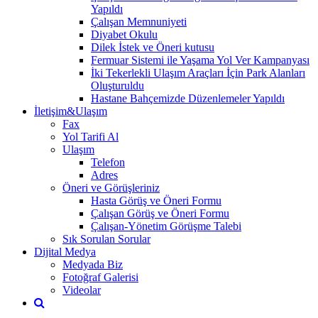
Yapıldı
Çalışan Memnuniyeti
Diyabet Okulu
Dilek İstek ve Öneri kutusu
Fermuar Sistemi ile Yaşama Yol Ver Kampanyası
İki Tekerlekli Ulaşım Araçları İçin Park Alanları
Oluşturuldu
Hastane Bahçemizde Düzenlemeler Yapıldı
İletişim&Ulaşım
Fax
Yol Tarifi Al
Ulaşım
Telefon
Adres
Öneri ve Görüşleriniz
Hasta Görüş ve Öneri Formu
Çalışan Görüş ve Öneri Formu
Çalışan-Yönetim Görüşme Talebi
Sık Sorulan Sorular
Dijital Medya
Medyada Biz
Fotoğraf Galerisi
Videolar