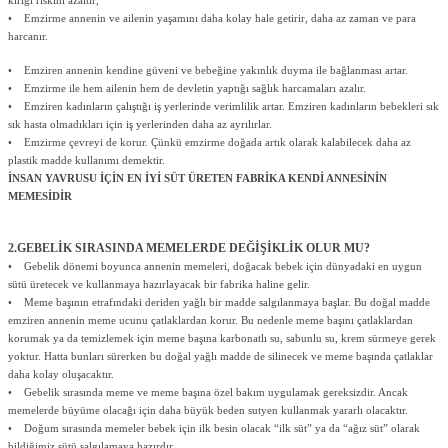
kırığı riskini azaltır,
• Emzirme annenin ve ailenin yaşamını daha kolay hale getirir, daha az zaman ve para
harcanır.
• Emziren annenin kendine güveni ve bebeğine yakınlık duyma ile bağlanması artar.
• Emzirme ile hem ailenin hem de devletin yaptığı sağlık harcamaları azalır.
• Emziren kadınların çalıştığı iş yerlerinde verimlilik artar. Emziren kadınların bebekleri sık
sık hasta olmadıkları için iş yerlerinden daha az ayrılırlar.
• Emzirme çevreyi de korur. Çünkü emzirme doğada artık olarak kalabilecek daha az
plastik madde kullanımı demektir.
İNSAN YAVRUSU İÇİN EN İYİ SÜT ÜRETEN FABRİKA KENDİ ANNESİNİN
MEMESİDİR
2.GEBELİK SIRASINDA MEMELERDE DEĞİŞİKLİK OLUR MU?
• Gebelik dönemi boyunca annenin memeleri, doğacak bebek için dünyadaki en uygun
sütü üretecek ve kullanmaya hazırlayacak bir fabrika haline gelir.
• Meme başının etrafındaki deriden yağlı bir madde salgılanmaya başlar. Bu doğal madde
emziren annenin meme ucunu çatlaklardan korur. Bu nedenle meme başını çatlaklardan
korumak ya da temizlemek için meme başına karbonatlı su, sabunlu su, krem sürmeye gerek
yoktur. Hatta bunları sürerken bu doğal yağlı madde de silinecek ve meme başında çatlaklar
daha kolay oluşacaktır.
• Gebelik sırasında meme ve meme başına özel bakım uygulamak gereksizdir. Ancak
memelerde büyüme olacağı için daha büyük beden sutyen kullanmak yararlı olacaktır.
• Doğum sırasında memeler bebek için ilk besin olacak “ilk süt” ya da “ağız süt” olarak
bildiğimiz sütü salgılamaya hazırdır.