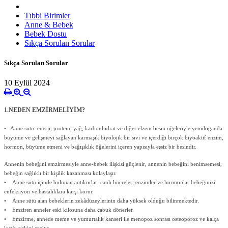
Tıbbi Birimler
Anne & Bebek
Bebek Dostu
Sıkça Sorulan Sorular
Sıkça Sorulan Sorular
10 Eylül 2024
1.NEDEN EMZİRMELİYİM?
• Anne sütü enerji, protein, yağ, karbonhidrat ve diğer elzem besin öğeleriyle yenidoğanda
büyüme ve gelişmeyi sağlayan karmaşık biyolojik bir sıvı ve içerdiği birçok biyoaktif enzim,
hormon, büyüme etmeni ve bağışıklık öğelerini içeren yapısıyla eşsiz bir besindir.
Annenin bebeğini emzirmesiyle anne-bebek ilişkisi güçlenir, annenin bebeğini benimsemesi,
bebeğin sağlıklı bir kişilik kazanması kolaylaşır.
• Anne sütü içinde bulunan antikorlar, canlı hücreler, enzimler ve hormonlar bebeğinizi
enfeksiyon ve hastalıklara karşı korur.
• Anne sütü alan bebeklerin zekâdüzeylerinin daha yüksek olduğu bilinmektedir.
• Emziren anneler eski kilosuna daha çabuk dönerler.
• Emzirme, annede meme ve yumurtalık kanseri ile menopoz sonrası osteoporoz ve kalça