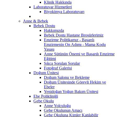
Klinik Hakkında
Laboratuvar Hizmetleri
Biyokimya Laboratuvarı
Anne & Bebek
Bebek Dostu
Hakkımızda
Bebek Dostu Hastane Broşürlerimiz
Emzirme Politikamız - Başarılı
Emzirmenin On Adımı - Mama Kodu
Yasası
Anne Sütünün Önemi ve Başarılı Emzirme
Eğitimi
Sıkça Sorulan Sorular
Fotoğraf Galerisi
Doğum Ünitesi
Doğum Salonu ve Bekleme
Doğum Ünitesinde Görevli Hekim ve
Ebeler
Yenidoğan Yoğun Bakım Ünitesi
Ebe Polikliniği
Gebe Okulu
Anne Yolculuğu
Gebe Okulunun Amacı
Gebe Okuluna Kimler Katılabilir