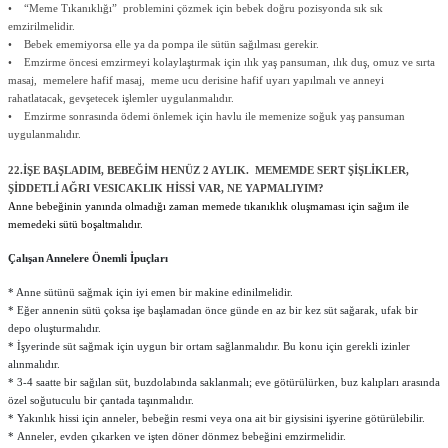
• “Meme Tıkanıklığı” problemini çözmek için bebek doğru pozisyonda sık sık
emzirilmelidir.
• Bebek ememiyorsa elle ya da pompa ile sütün sağılması gerekir.
• Emzirme öncesi emzirmeyi kolaylaştırmak için ılık yaş pansuman, ılık duş, omuz ve sırta
masaj, memelere hafif masaj, meme ucu derisine hafif uyarı yapılmalı ve anneyi
rahatlatacak, gevşetecek işlemler uygulanmalıdır.
• Emzirme sonrasında ödemi önlemek için havlu ile memenize soğuk yaş pansuman
uygulanmalıdır.
22.İŞE BAŞLADIM, BEBEĞİM HENÜZ 2 AYLIK. MEMEMDE SERT ŞİŞLİKLER,
ŞİDDETLİ AĞRI VESICAKLIK HİSSİ VAR, NE YAPMALIYIM?
Anne bebeğinin yanında olmadığı zaman memede tıkanıklık oluşmaması için sağım ile
memedeki sütü boşaltmalıdır.
Çalışan Annelere Önemli İpuçları
* Anne sütünü sağmak için iyi emen bir makine edinilmelidir.
* Eğer annenin sütü çoksa işe başlamadan önce günde en az bir kez süt sağarak, ufak bir
depo oluşturmalıdır.
* İşyerinde süt sağmak için uygun bir ortam sağlanmalıdır. Bu konu için gerekli izinler
alınmalıdır.
* 3-4 saatte bir sağılan süt, buzdolabında saklanmalı; eve götürülürken, buz kalıpları arasında
özel soğutuculu bir çantada taşınmalıdır.
* Yakınlık hissi için anneler, bebeğin resmi veya ona ait bir giysisini işyerine götürülebilir.
* Anneler, evden çıkarken ve işten döner dönmez bebeğini emzirmelidir.