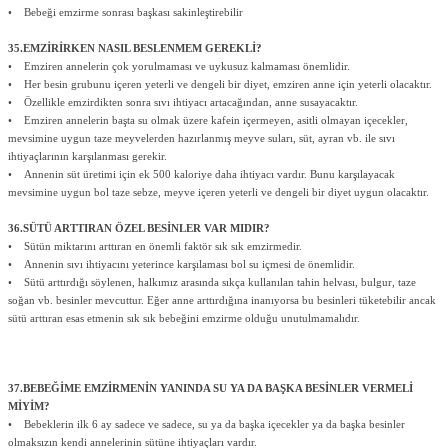
• Bebeği emzirme sonrası başkası sakinleştirebilir
35.EMZİRİRKEN NASIL BESLENMEM GEREKLİ?
• Emziren annelerin çok yorulmaması ve uykusuz kalmaması önemlidir.
• Her besin grubunu içeren yeterli ve dengeli bir diyet, emziren anne için yeterli olacaktır.
• Özellikle emzirdikten sonra sıvı ihtiyacı artacağından, anne susayacaktır.
• Emziren annelerin başta su olmak üzere kafein içermeyen, asitli olmayan içecekler,
mevsimine uygun taze meyvelerden hazırlanmış meyve suları, süt, ayran vb. ile sıvı
ihtiyaçlarının karşılanması gerekir.
• Annenin süt üretimi için ek 500 kaloriye daha ihtiyacı vardır. Bunu karşılayacak
mevsimine uygun bol taze sebze, meyve içeren yeterli ve dengeli bir diyet uygun olacaktır.
36.SÜTÜ ARTTIRAN ÖZEL BESİNLER VAR MIDIR?
• Sütün miktarını arttıran en önemli faktör sık sık emzirmedir.
• Annenin sıvı ihtiyacını yeterince karşılaması bol su içmesi de önemlidir.
• Sütü arttırdığı söylenen, halkımız arasında sıkça kullanılan tahin helvası, bulgur, taze
soğan vb. besinler mevcuttur. Eğer anne arttırdığına inanıyorsa bu besinleri tüketebilir ancak
sütü arttıran esas etmenin sık sık bebeğini emzirme olduğu unutulmamalıdır.
37.BEBEĞİME EMZİRMENİN YANINDA SU YA DA BAŞKA BESİNLER VERMELİ
MİYİM?
• Bebeklerin ilk 6 ay sadece ve sadece, su ya da başka içecekler ya da başka besinler
olmaksızın kendi annelerinin sütüne ihtiyaçları vardır.