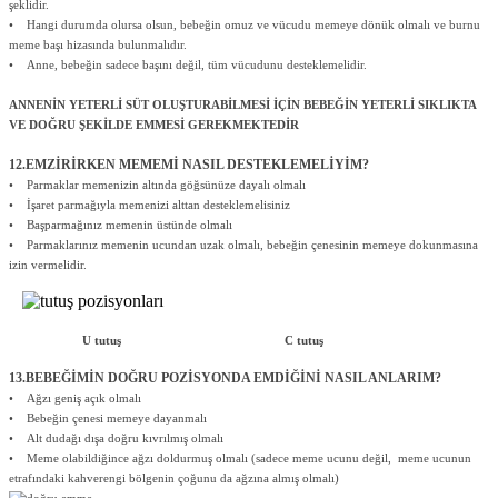
şeklidir.
• Hangi durumda olursa olsun, bebeğin omuz ve vücudu memeye dönük olmalı ve burnu
meme başı hizasında bulunmalıdır.
• Anne, bebeğin sadece başını değil, tüm vücudunu desteklemelidir.
ANNENİN YETERLİ SÜT OLUŞTURABİLMESİ İÇİN BEBEĞİN YETERLİ SIKLIKTA
VE DOĞRU ŞEKİLDE EMMESİ GEREKMEKTEDİR
12.EMZİRİRKEN MEMEMİ NASIL DESTEKLEMELİYİM?
• Parmaklar memenizin altında göğsünüze dayalı olmalı
• İşaret parmağıyla memenizi alttan desteklemelisiniz
• Başparmağınız memenin üstünde olmalı
• Parmaklarınız memenin ucundan uzak olmalı, bebeğin çenesinin memeye dokunmasına
izin vermelidir.
U tutuş C tutuş
13.BEBEĞİMİN DOĞRU POZİSYONDA EMDİĞİNİ NASIL ANLARIM?
• Ağzı geniş açık olmalı
• Bebeğin çenesi memeye dayanmalı
• Alt dudağı dışa doğru kıvrılmış olmalı
• Meme olabildiğince ağzı doldurmuş olmalı (sadece meme ucunu değil, meme ucunun
etrafındaki kahverengi bölgenin çoğunu da ağzına almış olmalı)