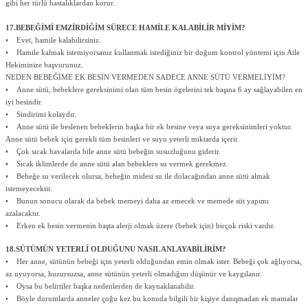
gibi her türlü hastalıklardan korur.
17.BEBEĞİMİ EMZİRDİĞİM SÜRECE HAMİLE KALABİLİR MİYİM?
• Evet, hamile kalabilirsiniz.
• Hamile kalmak istemiyorsanız kullanmak istediğiniz bir doğum kontrol yöntemi için Aile
Hekiminize başvurunuz.
NEDEN BEBEĞİME EK BESİN VERMEDEN SADECE ANNE SÜTÜ VERMELİYİM?
• Anne sütü, bebeklere gereksinimi olan tüm besin ögelerini tek başına 6 ay sağlayabilen en
iyi besindir.
• Sindirimi kolaydır.
• Anne sütü ile beslenen bebeklerin başka bir ek besine veya suya gereksinimleri yoktur.
Anne sütü bebek için gerekli tüm besinleri ve suyu yeterli miktarda içerir.
• Çok sıcak havalarda bile anne sütü bebeğin susuzluğunu giderir.
• Sıcak iklimlerde de anne sütü alan bebeklere su vermek gerekmez.
• Bebeğe su verilecek olursa, bebeğin midesi su ile dolacağından anne sütü almak
istemeyecektir.
• Bunun sonucu olarak da bebek memeyi daha az emecek ve memede süt yapımı
azalacaktır.
• Erken ek besin vermenin başta alerji olmak üzere (bebek için) birçok riski vardır.
18
.SÜTÜMÜN YETERLİ OLDUĞUNU NASIL ANLAYABİLİRİM?
• Her anne, sütünün bebeği için yeterli olduğundan emin olmak ister. Bebeği çok ağlıyorsa,
az uyuyorsa, huzursuzsa, anne sütünün yeterli olmadığını düşünür ve kaygılanır.
• Oysa bu belirtiler başka nedenlerden de kaynaklanabilir.
• Böyle durumlarda anneler çoğu kez bu konuda bilgili bir kişiye danışmadan ek mamalar