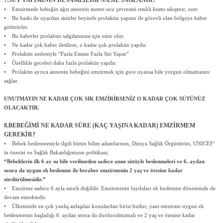
7.SÜT YAPIMININ DEVAMLILIĞI NASIL SAĞLANIR?
• Emzirmede bebeğin ağzı annenin meme ucu çevresini renkli kısmı sıkıştırır, ezer.
• Bu baskı ile uyarılan sinirler beyinde prolaktin yapımı ile görevli olan bölgeye haber
götürürler.
• Bu haberler prolaktin salgılanması için emir olur.
• Ne kadar çok haber iletilirse, o kadar çok prolaktin yapılır.
• Prolaktin nedeniyle “Fazla Emme Fazla Süt Yapar”
• Özellikle geceleri daha fazla prolaktin yapılır.
• Prolaktin ayrıca annenin bebeğini emzirmek için gece uyansa bile yorgun olmamasını
sağlar.
UNUTMAYIN NE KADAR ÇOK SIK EMZİRİRSENİZ O KADAR ÇOK SÜTÜNÜZ
OLACAKTIR.
8.BEBEĞİMİ NE KADAR SÜRE (KAÇ YAŞINA KADAR) EMZİRMEM
GEREKİR?
• Bebek beslenmesiyle ilgili bütün bilim adamlarının, Dünya Sağlık Örgütünün, UNICEF’
in önerisi ve Sağlık Bakanlığımızın politikası;
“Bebeklerin ilk 6 ay su bile verilmeden sadece anne sütüyle beslenmeleri ve 6. aydan
sonra da uygun ek beslenme ile beraber emzirmenin 2 yaş ve ötesine kadar
sürdürülmesidir.”
• Emzirme sadece 6 ayla sınırlı değildir. Emzirmenin faydaları ek beslenme döneminde de
devam etmektedir.
• Ülkemizde en çok yanlış anlaşılan konulardan birisi budur, yani emzirme uygun ek
beslenmenin başladığı 6. aydan sonra da durdurulmamalı ve 2 yaş ve ötesine kadar