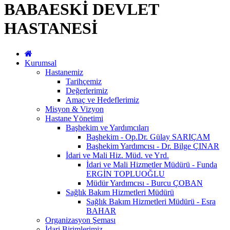
BABAESKİ DEVLET
HASTANESİ
Kurumsal
Hastanemiz
Tarihçemiz
Değerlerimiz
Amaç ve Hedeflerimiz
Misyon & Vizyon
Hastane Yönetimi
Başhekim ve Yardımcıları
Başhekim - Op.Dr. Gülay SARIÇAM
Başhekim Yardımcısı - Dr. Bilge ÇINAR
İdari ve Mali Hiz. Müd. ve Yrd.
İdari ve Mali Hizmetler Müdürü - Funda
ERGİN TOPLUOĞLU
Müdür Yardımcısı - Burcu ÇOBAN
Sağlık Bakım Hizmetleri Müdürü
Sağlık Bakım Hizmetleri Müdürü - Esra
BAHAR
Organizasyon Şeması
İdari Birimlerimiz