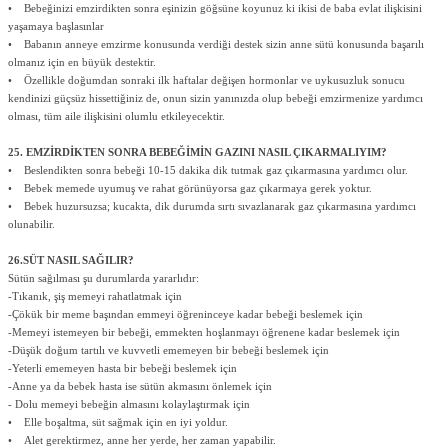
• Bebeğinizi emzirdikten sonra eşinizin göğsüne koyunuz ki ikisi de baba evlat ilişkisini
yaşamaya başlasınlar
• Babanın anneye emzirme konusunda verdiği destek sizin anne sütü konusunda başarılı
olmanız için en büyük destektir.
• Özellikle doğumdan sonraki ilk haftalar değişen hormonlar ve uykusuzluk sonucu
kendinizi güçsüz hissettiğiniz de, onun sizin yanınızda olup bebeği emzirmenize yardımcı
olması, tüm aile ilişkisini olumlu etkileyecektir.
25. EMZİRDİKTEN SONRA BEBEĞİMİN GAZINI NASIL ÇIKARMALIYIM?
• Beslendikten sonra bebeği 10-15 dakika dik tutmak gaz çıkarmasına yardımcı olur.
• Bebek memede uyumuş ve rahat görünüyorsa gaz çıkarmaya gerek yoktur.
• Bebek huzursuzsa; kucakta, dik durumda sırtı sıvazlanarak gaz çıkarmasına yardımcı
olunabilir.
26.SÜT NASIL SAĞILIR?
Sütün sağılması şu durumlarda yararlıdır:
-Tıkanık, şiş memeyi rahatlatmak için
-Çökük bir meme başından emmeyi öğreninceye kadar bebeği beslemek için
-Memeyi istemeyen bir bebeği, emmekten hoşlanmayı öğrenene kadar beslemek için
-Düşük doğum tartılı ve kuvvetli ememeyen bir bebeği beslemek için
-Yeterli ememeyen hasta bir bebeği beslemek için
-Anne ya da bebek hasta ise sütün akmasını önlemek için
- Dolu memeyi bebeğin almasını kolaylaştırmak için
• Elle boşaltma, süt sağmak için en iyi yoldur.
• Alet gerektirmez, anne her yerde, her zaman yapabilir.