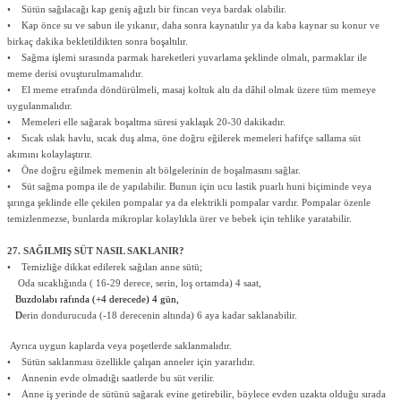
• Sütün sağılacağı kap geniş ağızlı bir fincan veya bardak olabilir.
• Kap önce su ve sabun ile yıkanır, daha sonra kaynatılır ya da kaba kaynar su konur ve
birkaç dakika bekletildikten sonra boşaltılır.
• Sağma işlemi sırasında parmak hareketleri yuvarlama şeklinde olmalı, parmaklar ile
meme derisi ovuşturulmamalıdır.
• El meme etrafında döndürülmeli, masaj koltuk altı da dâhil olmak üzere tüm memeye
uygulanmalıdır.
• Memeleri elle sağarak boşaltma süresi yaklaşık 20-30 dakikadır.
• Sıcak ıslak havlu, sıcak duş alma, öne doğru eğilerek memeleri hafifçe sallama süt
akımını kolaylaştırır.
• Öne doğru eğilmek memenin alt bölgelerinin de boşalmasını sağlar.
• Süt sağma pompa ile de yapılabilir. Bunun için ucu lastik puarlı huni biçiminde veya
şırınga şeklinde elle çekilen pompalar ya da elektrikli pompalar vardır. Pompalar özenle
temizlenmezse, bunlarda mikroplar kolaylıkla ürer ve bebek için tehlike yaratabilir.
27. SAĞILMIŞ SÜT NASIL SAKLANIR?
• Temizliğe dikkat edilerek sağılan anne sütü;
Oda sıcaklığında ( 16-29 derece, serin, loş ortamda) 4 saat,
Buzdolabı rafında (+4 derecede) 4 gün,
D
erin dondurucuda (-18 derecenin altında) 6 aya kadar saklanabilir.
Ayrıca uygun kaplarda veya poşetlerde saklanmalıdır.
• Sütün saklanması özellikle çalışan anneler için yararlıdır.
• Annenin evde olmadığı saatlerde bu süt verilir.
• Anne iş yerinde de sütünü sağarak evine getirebilir, böylece evden uzakta olduğu sırada