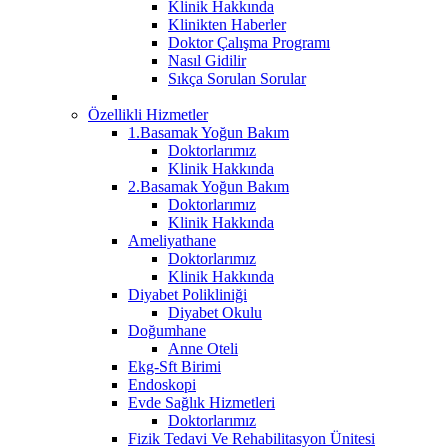
Klinik Hakkında
Klinikten Haberler
Doktor Çalışma Programı
Nasıl Gidilir
Sıkça Sorulan Sorular
Özellikli Hizmetler
1.Basamak Yoğun Bakım
Doktorlarımız
Klinik Hakkında
2.Basamak Yoğun Bakım
Doktorlarımız
Klinik Hakkında
Ameliyathane
Doktorlarımız
Klinik Hakkında
Diyabet Polikliniği
Diyabet Okulu
Doğumhane
Anne Oteli
Ekg-Sft Birimi
Endoskopi
Evde Sağlık Hizmetleri
Doktorlarımız
Fizik Tedavi Ve Rehabilitasyon Ünitesi