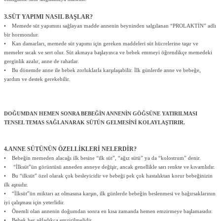
3.SÜT YAPIMI NASIL BAŞLAR?
• Memede süt yapımını sağlayan madde annenin beyninden salgılanan “PROLAKTİN” adlı
bir hormondur.
• Kan damarları, memede süt yapımı için gereken maddeleri süt hücrelerine taşır ve
memeler sıcak ve sert olur. Süt akmaya başlayınca ve bebek emmeyi öğrendikçe memedeki
gerginlik azalır, anne de rahatlar.
• Bu dönemde anne ile bebek zorluklarla karşılaşabilir. İlk günlerde anne ve bebeğe,
yardım ve destek gerekebilir.
DOĞUMDAN HEMEN SONRA BEBEĞİN ANNENİN GÖĞSÜNE YATIRILMASI
TENSEL TEMAS SAĞLANARAK SÜTÜN GELMESİNİ KOLAYLAŞTIRIR.
4.ANNE SÜTÜNÜN ÖZELLİKLERİ NELERDİR?
• Bebeğin memeden alacağı ilk besine “ilk süt”, “ağız sütü” ya da “kolostrum” denir.
• “İlksüt”ün görüntüsü anneden anneye değişir, ancak genellikle sarı renkte ve kıvamlıdır.
• Bu “ilksüt” özel olarak çok besleyicidir ve bebeği pek çok hastalıktan korur bebeğinizin
ilk aşısıdır.
• “İlksüt”ün miktarı az olmasına karşın, ilk günlerde bebeğin beslenmesi ve bağırsaklarının
iyi çalışması için yeterlidir.
• Önemli olan annenin doğumdan sonra en kısa zamanda hemen emzirmeye başlamasıdır.
• Bebek her ağladıkça emzirilmelidir.