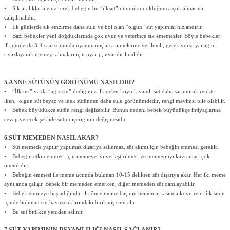
• Sık aralıklarla emzirerek bebeğin bu “ilksüt”ü mümkün olduğunca çok almasına
çalışılmalıdır.
• İlk günlerde sık emzirme daha sulu ve bol olan “olgun” süt yapımını hızlandırır.
• Bazı bebekler yeni doğduklarında çok uyur ve yeterince sık ememezler. Böyle bebekler
ilk günlerde 3-4 saat sonunda uyanmamışlarsa annelerine verilmeli, gerekiyorsa yanağını
sıvazlayarak memeyi almaları için uyarıp, uyandırılmalıdır.
5.ANNE SÜTÜNÜN GÖRÜNÜMÜ NASILDIR?
• “İlk üst” ya da “ağız süt” dediğimiz ilk gelen koyu kıvamlı süt daha sarımtırak renkte
iken, olgun süt beyaz ve inek sütünden daha sulu görünümdedir, rengi mavimsi bile olabilir.
• Bebek büyüdükçe sütün rengi değişebilir. Bunun nedeni bebek büyüdükçe ihtiyaçlarına
cevap verecek şeklide sütün içeriğinin değişmesidir.
6.SÜT MEMEDEN NASIL AKAR?
• Süt memede yapılır yapılmaz dışarıya salınmaz, süt akımı için bebeğin emmesi gerekir.
• Bebeğin etkin emmesi için memeye iyi yerleştirilmesi ve memeyi iyi kavraması çok
önemlidir.
• Bebeğin emmesi ile meme ucunda bulunan 10-15 delikten süt dışarıya akar. Her iki meme
aynı anda çalışır. Bebek bir memeden emerken, diğer memeden süt damlayabilir.
• Bebek emmeye başladığında, ilk önce meme başının hemen arkasında koyu renkli kısmın
içinde bulunan süt havuzcuklarındaki birikmiş sütü alır.
• Bu süt bittikçe yeniden salınır.