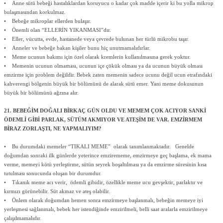
• Anne sütü bebeği hastalıklardan koruyucu o kadar çok madde içerir ki bu yolla mikrop
bulaşmasından korkulmaz.
• Bebeğe mikroplar ellerden bulaşır.
• Önemli olan “ELLERİN YIKANMASI”dır.
• Eller, vücutta, evde, hastanede veya çevrede bulunan her türlü mikrobu taşır.
• Anneler ve bebeğe bakan kişiler bunu hiç unutmamalıdırlar.
• Meme ucunun bakımı için özel olarak kremlerin kullanılmasına gerek yoktur.
• Memenin ucunun olmaması, ucunun içe çökük olması ya da ucunun büyük olması
emzirme için problem değildir. Bebek zaten memenin sadece ucunu değil ucun etrafındaki
kahverengi bölgenin büyük bir bölümünü de alarak sütü emer. Yani meme dokusunun
büyük bir bölümünü ağzına alır.
21. BEBEĞİM DOĞALI BİRKAÇ GÜN OLDU VE MEMEM ÇOK ACIYOR SANKİ
ÖDEMLİ GİBİ PARLAK, SÜTÜM AKMIYOR VE ATEŞİM DE VAR. EMZİRMEM
BİRAZ ZORLAŞTI, NE YAPMALIYIM?
• Bu durumdaki memeler “TIKALI MEME” olarak tanımlanmaktadır. Genelde
doğumdan sonraki ilk günlerde yeterince emzirememe, emzirmeye geç başlama, ek mama
verme, memeyi kötü yerleştirme, sütün seyrek boşaltılması ya da emzirme süresinin kısa
tutulması sonucunda oluşan bir durumdur.
• Tıkanık meme acı verir, ödemli gibidir, özellikle meme ucu gevşektir, parlaktır ve
kırmızı görünebilir. Süt akmaz ve ateş olabilir.
• Önlem olarak doğumdan hemen sonra emzirmeye başlanmalı, bebeğin memeye iyi
yerleşmesi sağlanmalı, bebek her istendiğinde emzirilmeli, belli saat aralarla emzirilmeye
çalışılmamalıdır.