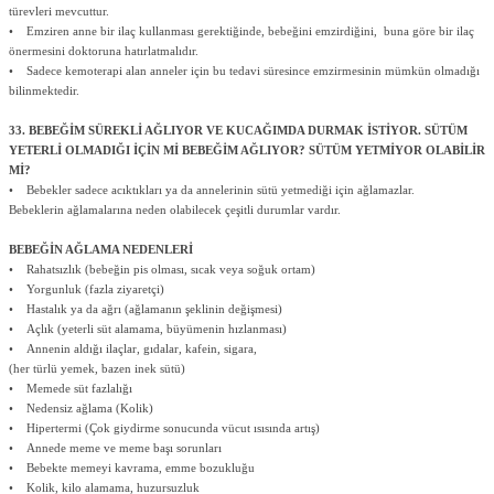
türevleri mevcuttur.
• Emziren anne bir ilaç kullanması gerektiğinde, bebeğini emzirdiğini, buna göre bir ilaç
önermesini doktoruna hatırlatmalıdır.
• Sadece kemoterapi alan anneler için bu tedavi süresince emzirmesinin mümkün olmadığı
bilinmektedir.
33. BEBEĞİM SÜREKLİ AĞLIYOR VE KUCAĞIMDA DURMAK İSTİYOR. SÜTÜM
YETERLİ OLMADIĞI İÇİN Mİ BEBEĞİM AĞLIYOR? SÜTÜM YETMİYOR OLABİLİR
Mİ?
• Bebekler sadece acıktıkları ya da annelerinin sütü yetmediği için ağlamazlar.
Bebeklerin ağlamalarına neden olabilecek çeşitli durumlar vardır.
BEBEĞİN AĞLAMA NEDENLERİ
• Rahatsızlık (bebeğin pis olması, sıcak veya soğuk ortam)
• Yorgunluk (fazla ziyaretçi)
• Hastalık ya da ağrı (ağlamanın şeklinin değişmesi)
• Açlık (yeterli süt alamama, büyümenin hızlanması)
• Annenin aldığı ilaçlar, gıdalar, kafein, sigara,
(her türlü yemek, bazen inek sütü)
• Memede süt fazlalığı
• Nedensiz ağlama (Kolik)
• Hipertermi (Çok giydirme sonucunda vücut ısısında artış)
• Annede meme ve meme başı sorunları
• Bebekte memeyi kavrama, emme bozukluğu
• Kolik, kilo alamama, huzursuzluk