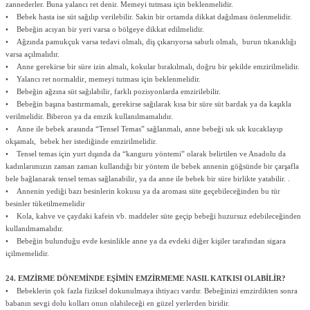
zannederler. Buna yalancı ret denir. Memeyi tutması için beklenmelidir.
• Bebek hasta ise süt sağılıp verilebilir. Sakin bir ortamda dikkat dağılması önlenmelidir.
• Bebeğin acıyan bir yeri varsa o bölgeye dikkat edilmelidir.
• Ağzında pamukçuk varsa tedavi olmalı, diş çıkarıyorsa sabırlı olmalı, burun tıkanıklığı
varsa açılmalıdır.
• Anne gerekirse bir süre izin almalı, kokular bırakılmalı, doğru bir şekilde emzirilmelidir.
• Yalancı ret normaldir, memeyi tutması için beklenmelidir.
• Bebeğin ağzına süt sağılabilir, farklı pozisyonlarda emzirilebilir.
• Bebeğin başına bastırmamalı, gerekirse sağılarak kısa bir süre süt bardak ya da kaşıkla
verilmelidir. Biberon ya da emzik kullanılmamalıdır.
• Anne ile bebek arasında “Tensel Temas” sağlanmalı, anne bebeği sık sık kucaklayıp
okşamalı, bebek her istediğinde emzirilmelidir.
• Tensel temas için yurt dışında da “kanguru yöntemi” olarak belirtilen ve Anadolu da
kadınlarımızın zaman zaman kullandığı bir yöntem ile bebek annenin göğsünde bir çarşafla
bele bağlanarak tensel temas sağlanabilir, ya da anne ile bebek bir süre birlikte yatabilir. .
• Annenin yediği bazı besinlerin kokusu ya da aroması süte geçebileceğinden bu tür
besinler tüketilmemelidir
• Kola, kahve ve çaydaki kafein vb. maddeler süte geçip bebeği huzursuz edebileceğinden
kullanılmamalıdır.
• Bebeğin bulunduğu evde kesinlikle anne ya da evdeki diğer kişiler tarafından sigara
içilmemelidir.
24. EMZİRME DÖNEMİNDE EŞİMİN EMZİRMEME NASIL KATKISI OLABİLİR?
• Bebeklerin çok fazla fiziksel dokunulmaya ihtiyacı vardır. Bebeğinizi emzirdikten sonra
babanın sevgi dolu kolları onun olabileceği en güzel yerlerden biridir.