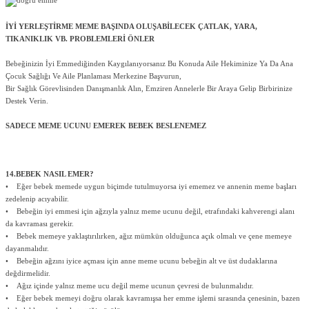
İYİ YERLEŞTİRME MEME BAŞINDA OLUŞABİLECEK ÇATLAK, YARA,
TIKANIKLIK VB. PROBLEMLERİ ÖNLER
Bebeğinizin İyi Emmediğinden Kaygılanıyorsanız Bu Konuda Aile Hekiminize Ya Da Ana
Çocuk Sağlığı Ve Aile Planlaması Merkezine Başvurun,
Bir Sağlık Görevlisinden Danışmanlık Alın, Emziren Annelerle Bir Araya Gelip Birbirinize
Destek Verin.
SADECE MEME UCUNU EMEREK BEBEK BESLENEMEZ
14.BEBEK NASIL EMER?
• Eğer bebek memede uygun biçimde tutulmuyorsa iyi ememez ve annenin meme başları
zedelenip acıyabilir.
• Bebeğin iyi emmesi için ağzıyla yalnız meme ucunu değil, etrafındaki kahverengi alanı
da kavraması gerekir.
• Bebek memeye yaklaştırılırken, ağız mümkün olduğunca açık olmalı ve çene memeye
dayanmalıdır.
• Bebeğin ağzını iyice açması için anne meme ucunu bebeğin alt ve üst dudaklarına
değdirmelidir.
• Ağız içinde yalnız meme ucu değil meme ucunun çevresi de bulunmalıdır.
• Eğer bebek memeyi doğru olarak kavramışsa her emme işlemi sırasında çenesinin, bazen