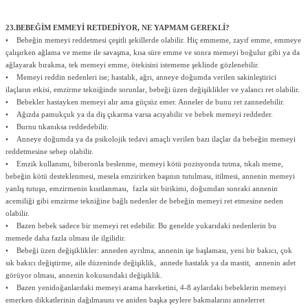
23.BEBEĞİM EMMEYİ RETDEDİYOR, NE YAPMAM GEREKLİ?
• Bebeğin memeyi reddetmesi çeşitli şekillerde olabilir. Hiç emmeme, zayıf emme, emmeye
çalışırken ağlama ve meme ile savaşma, kısa süre emme ve sonra memeyi boğulur gibi ya da
ağlayarak bırakma, tek memeyi emme, ötekisini istememe şeklinde gözlenebilir.
• Memeyi reddin nedenleri ise; hastalık, ağrı, anneye doğumda verilen sakinleştirici
ilaçların etkisi, emzirme tekniğinde sorunlar, bebeği üzen değişiklikler ve yalancı ret olabilir.
• Bebekler hastayken memeyi alır ama güçsüz emer. Anneler de bunu ret zannedebilir.
• Ağızda pamukçuk ya da diş çıkarma varsa acıyabilir ve bebek memeyi reddeder.
• Burnu tıkanıksa reddedebilir.
• Anneye doğumda ya da psikolojik tedavi amaçlı verilen bazı ilaçlar da bebeğin memeyi
reddetmesine sebep olabilir.
• Emzik kullanımı, biberonla beslenme, memeyi kötü pozisyonda tutma, tıkalı meme,
bebeğin kötü desteklenmesi, mesela emzirirken başının tutulması, itilmesi, annenin memeyi
yanlış tutuşu, emzirmenin kısıtlanması, fazla süt birikimi, doğumdan sonraki annenin
acemiliği gibi emzirme tekniğine bağlı nedenler de bebeğin memeyi ret etmesine neden
olabilir.
• Bazen bebek sadece bir memeyi ret edebilir. Bu genelde yukarıdaki nedenlerin bu
memede daha fazla olması ile ilgilidir.
• Bebeği üzen değişiklikler: anneden ayrılma, annenin işe başlaması, yeni bir bakıcı, çok
sık bakıcı değiştirme, aile düzeninde değişiklik, annede hastalık ya da mastit, annenin adet
görüyor olması, annenin kokusundaki değişiklik.
• Bazen yenidoğanlardaki memeyi arama hareketini, 4-8 aylardaki bebeklerin memeyi
emerken dikkatlerinin dağılmasını ve aniden başka şeylere bakmalarını annelerret