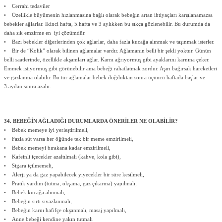
• Cerrahi tedaviler
• Özellikle büyümenin hızlanmasına bağlı olarak bebeğin artan ihtiyaçları karşılanamazsa
bebekler ağlarlar. İkinci hafta, 5.hafta ve 3 aylıkken bu sıkça gözlenebilir. Bu durumda da
daha sık emzirme en iyi çözümdür.
• Bazı bebekler diğerlerinden çok ağlarlar, daha fazla kucağa alınmak ve taşınmak isterler.
• Bir de “Kolik” olarak bilinen ağlamalar vardır. Ağlamanın belli bir şekli yoktur. Günün
belli saatlerinde, özellikle akşamları ağlar. Karnı ağrıyormuş gibi ayaklarını karnına çeker.
Emmek istiyormuş gibi görünebilir ama bebeği rahatlatmak zordur. Aşırı bağırsak hareketleri
ve gazlanma olabilir. Bu tür ağlamalar bebek doğduktan sonra üçüncü haftada başlar ve
3.aydan sonra azalır.
34. BEBEĞİN AĞLADIĞI DURUMLARDA ÖNERİLER NE OLABİLİR?
• Bebek memeye iyi yerleştirilmeli,
• Fazla süt varsa her öğünde tek bir meme emzirilmeli,
• Bebek memeyi bırakana kadar emzirilmeli,
• Kafeinli içecekler azaltılmalı (kahve, kola gibi),
• Sigara içilmemeli,
• Alerji ya da gaz yapabilecek yiyecekler bir süre kesilmeli,
• Pratik yardım (tutma, okşama, gaz çıkarma) yapılmalı,
• Bebek kucağa alınmalı,
• Bebeğin sırtı sıvazlanmalı,
• Bebeğin karnı hafifçe okşanmalı, masaj yapılmalı,
• Anne bebeği kendine yakın tutmalı