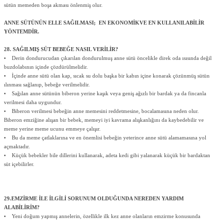
sütün memeden boşa akması önlenmiş olur.
ANNE SÜTÜNÜN ELLE SAĞILMASI; EN EKONOMİKVE EN KULLANILABİLİR
YÖNTEMDİR.
28. SAĞILMIŞ SÜT BEBEĞE NASIL VERİLİR?
• Derin dondurucudan çıkarılan dondurulmuş anne sütü öncelikle direk oda ısısında değil
buzdolabının içinde çözdürülmelidir.
• İçinde anne sütü olan kap, sıcak su dolu başka bir kabın içine konarak çözünmüş sütün
ılınması sağlanıp, bebeğe verilmelidir.
• Sağılan anne sütünün biberon yerine kaşık veya geniş ağızlı bir bardak ya da fincanla
verilmesi daha uygundur.
• Biberon verilmesi bebeğin anne memesini reddetmesine, bocalamasına neden olur.
Biberon emziğine alışan bir bebek, memeyi iyi kavrama alışkanlığını da kaybedebilir ve
meme yerine meme ucunu emmeye çalışır.
• Bu da meme çatlaklarına ve en önemlisi bebeğin yeterince anne sütü alamamasına yol
açmaktadır.
• Küçük bebekler bile dillerini kullanarak, adeta kedi gibi yalanarak küçük bir bardaktan
süt içebilirler.
29.EMZİRME İLE İLGİLİ SORUNUM OLDUĞUNDA NEREDEN YARDIM
ALABİLİRİM?
• Yeni doğum yapmış annelerin, özellikle ilk kez anne olanların emzirme konusunda