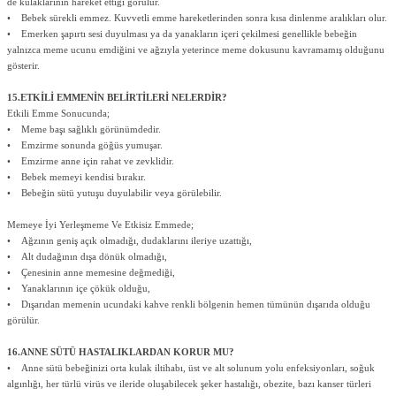
de kulaklarının hareket ettiği görülür.
• Bebek sürekli emmez. Kuvvetli emme hareketlerinden sonra kısa dinlenme aralıkları olur.
• Emerken şapırtı sesi duyulması ya da yanakların içeri çekilmesi genellikle bebeğin
yalnızca meme ucunu emdiğini ve ağzıyla yeterince meme dokusunu kavramamış olduğunu
gösterir.
15.ETKİLİ EMMENİN BELİRTİLERİ NELERDİR?
Etkili Emme Sonucunda;
• Meme başı sağlıklı görünümdedir.
• Emzirme sonunda göğüs yumuşar.
• Emzirme anne için rahat ve zevklidir.
• Bebek memeyi kendisi bırakır.
• Bebeğin sütü yutuşu duyulabilir veya görülebilir.
Memeye İyi Yerleşmeme Ve Etkisiz Emmede;
• Ağzının geniş açık olmadığı, dudaklarını ileriye uzattığı,
• Alt dudağının dışa dönük olmadığı,
• Çenesinin anne memesine değmediği,
• Yanaklarının içe çökük olduğu,
• Dışarıdan memenin ucundaki kahve renkli bölgenin hemen tümünün dışarıda olduğu
görülür.
16.ANNE SÜTÜ HASTALIKLARDAN KORUR MU?
• Anne sütü bebeğinizi orta kulak iltihabı, üst ve alt solunum yolu enfeksiyonları, soğuk
algınlığı, her türlü virüs ve ileride oluşabilecek şeker hastalığı, obezite, bazı kanser türleri