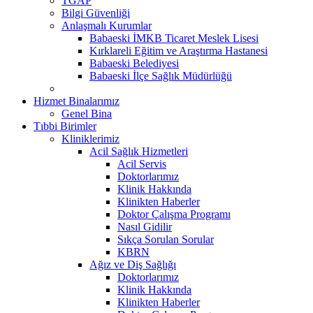
TGAP
Bilgi Güvenliği
Anlaşmalı Kurumlar
Babaeski İMKB Ticaret Meslek Lisesi
Kırklareli Eğitim ve Araştırma Hastanesi
Babaeski Belediyesi
Babaeski İlçe Sağlık Müdürlüğü
Hizmet Binalarımız
Genel Bina
Tıbbi Birimler
Kliniklerimiz
Acil Sağlık Hizmetleri
Acil Servis
Doktorlarımız
Klinik Hakkında
Klinikten Haberler
Doktor Çalışma Programı
Nasıl Gidilir
Sıkça Sorulan Sorular
KBRN
Ağız ve Diş Sağlığı
Doktorlarımız
Klinik Hakkında
Klinikten Haberler