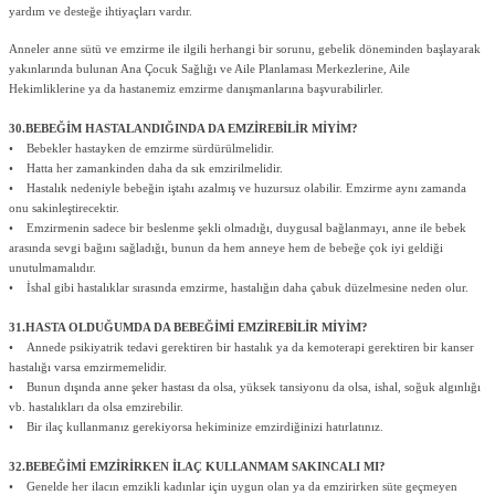
yardım ve desteğe ihtiyaçları vardır.
Anneler anne sütü ve emzirme ile ilgili herhangi bir sorunu, gebelik döneminden başlayarak
yakınlarında bulunan Ana Çocuk Sağlığı ve Aile Planlaması Merkezlerine, Aile
Hekimliklerine ya da hastanemiz emzirme danışmanlarına başvurabilirler.
30.BEBEĞİM HASTALANDIĞINDA DA EMZİREBİLİR MİYİM?
• Bebekler hastayken de emzirme sürdürülmelidir.
• Hatta her zamankinden daha da sık emzirilmelidir.
• Hastalık nedeniyle bebeğin iştahı azalmış ve huzursuz olabilir. Emzirme aynı zamanda
onu sakinleştirecektir.
• Emzirmenin sadece bir beslenme şekli olmadığı, duygusal bağlanmayı, anne ile bebek
arasında sevgi bağını sağladığı, bunun da hem anneye hem de bebeğe çok iyi geldiği
unutulmamalıdır.
• İshal gibi hastalıklar sırasında emzirme, hastalığın daha çabuk düzelmesine neden olur.
31.HASTA OLDUĞUMDA DA BEBEĞİMİ EMZİREBİLİR MİYİM?
• Annede psikiyatrik tedavi gerektiren bir hastalık ya da kemoterapi gerektiren bir kanser
hastalığı varsa emzirmemelidir.
• Bunun dışında anne şeker hastası da olsa, yüksek tansiyonu da olsa, ishal, soğuk algınlığı
vb. hastalıkları da olsa emzirebilir.
• Bir ilaç kullanmanız gerekiyorsa hekiminize emzirdiğinizi hatırlatınız.
32.BEBEĞİMİ EMZİRİRKEN İLAÇ KULLANMAM SAKINCALI MI?
• Genelde her ilacın emzikli kadınlar için uygun olan ya da emzirirken süte geçmeyen