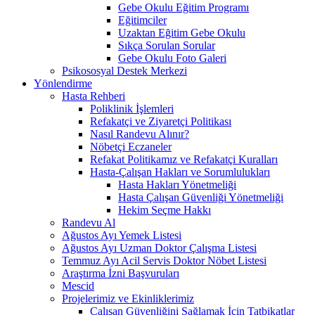
Gebe Okulu Eğitim Programı
Eğitimciler
Uzaktan Eğitim Gebe Okulu
Sıkça Sorulan Sorular
Gebe Okulu Foto Galeri
Psikososyal Destek Merkezi
Yönlendirme
Hasta Rehberi
Poliklinik İşlemleri
Refakatçi ve Ziyaretçi Politikası
Nasıl Randevu Alınır?
Nöbetçi Eczaneler
Refakat Politikamız ve Refakatçi Kuralları
Hasta-Çalışan Hakları ve Sorumlulukları
Hasta Hakları Yönetmeliği
Hasta Çalışan Güvenliği Yönetmeliği
Hekim Seçme Hakkı
Randevu Al
Ağustos Ayı Yemek Listesi
Ağustos Ayı Uzman Doktor Çalışma Listesi
Temmuz Ayı Acil Servis Doktor Nöbet Listesi
Araştırma İzni Başvuruları
Mescid
Projelerimiz ve Ekinliklerimiz
Çalışan Güvenliğini Sağlamak İçin Tatbikatlar