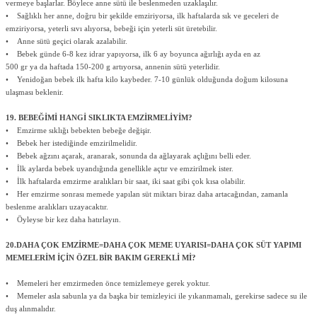
vermeye başlarlar. Böylece anne sütü ile beslenmeden uzaklaşılır.
• Sağlıklı her anne, doğru bir şekilde emziriyorsa, ilk haftalarda sık ve geceleri de
emziriyorsa, yeterli sıvı alıyorsa, bebeği için yeterli süt üretebilir.
• Anne sütü geçici olarak azalabilir.
• Bebek günde 6-8 kez idrar yapıyorsa, ilk 6 ay boyunca ağırlığı ayda en az
500 gr ya da haftada 150-200 g artıyorsa, annenin sütü yeterlidir.
• Yenidoğan bebek ilk hafta kilo kaybeder. 7-10 günlük olduğunda doğum kilosuna
ulaşması beklenir.
19. BEBEĞİMİ HANGİ SIKLIKTA EMZİRMELİYİM?
• Emzirme sıklığı bebekten bebeğe değişir.
• Bebek her istediğinde emzirilmelidir.
• Bebek ağzını açarak, aranarak, sonunda da ağlayarak açlığını belli eder.
• İlk aylarda bebek uyandığında genellikle açtır ve emzirilmek ister.
• İlk haftalarda emzirme aralıkları bir saat, iki saat gibi çok kısa olabilir.
• Her emzirme sonrası memede yapılan süt miktarı biraz daha artacağından, zamanla
beslenme aralıkları uzayacaktır.
• Öyleyse bir kez daha hatırlayın.
20.DAHA ÇOK EMZİRME=DAHA ÇOK MEME UYARISI=DAHA ÇOK SÜT YAPIMI
MEMELERİM İÇİN ÖZEL BİR BAKIM GEREKLİ Mİ?
• Memeleri her emzirmeden önce temizlemeye gerek yoktur.
• Memeler asla sabunla ya da başka bir temizleyici ile yıkanmamalı, gerekirse sadece su ile
duş alınmalıdır.