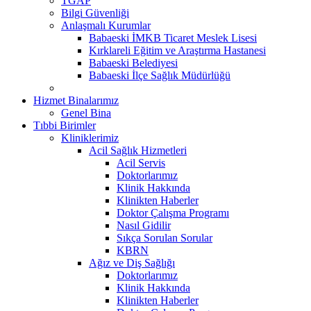
TGAP
Bilgi Güvenliği
Anlaşmalı Kurumlar
Babaeski İMKB Ticaret Meslek Lisesi
Kırklareli Eğitim ve Araştırma Hastanesi
Babaeski Belediyesi
Babaeski İlçe Sağlık Müdürlüğü
Hizmet Binalarımız
Genel Bina
Tıbbi Birimler
Kliniklerimiz
Acil Sağlık Hizmetleri
Acil Servis
Doktorlarımız
Klinik Hakkında
Klinikten Haberler
Doktor Çalışma Programı
Nasıl Gidilir
Sıkça Sorulan Sorular
KBRN
Ağız ve Diş Sağlığı
Doktorlarımız
Klinik Hakkında
Klinikten Haberler