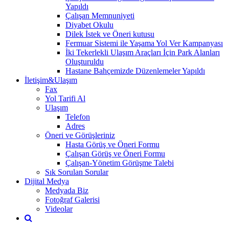
Yapıldı
Çalışan Memnuniyeti
Diyabet Okulu
Dilek İstek ve Öneri kutusu
Fermuar Sistemi ile Yaşama Yol Ver Kampanyası
İki Tekerlekli Ulaşım Araçları İçin Park Alanları
Oluşturuldu
Hastane Bahçemizde Düzenlemeler Yapıldı
İletişim&Ulaşım
Fax
Yol Tarifi Al
Ulaşım
Telefon
Adres
Öneri ve Görüşleriniz
Hasta Görüş ve Öneri Formu
Çalışan Görüş ve Öneri Formu
Çalışan-Yönetim Görüşme Talebi
Sık Sorulan Sorular
Dijital Medya
Medyada Biz
Fotoğraf Galerisi
Videolar