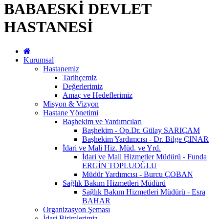
BABAESKİ DEVLET
HASTANESİ
Kurumsal
Hastanemiz
Tarihçemiz
Değerlerimiz
Amaç ve Hedeflerimiz
Misyon & Vizyon
Hastane Yönetimi
Başhekim ve Yardımcıları
Başhekim - Op.Dr. Gülay SARIÇAM
Başhekim Yardımcısı - Dr. Bilge ÇINAR
İdari ve Mali Hiz. Müd. ve Yrd.
İdari ve Mali Hizmetler Müdürü - Funda
ERGİN TOPLUOĞLU
Müdür Yardımcısı - Burcu ÇOBAN
Sağlık Bakım Hizmetleri Müdürü
Sağlık Bakım Hizmetleri Müdürü - Esra
BAHAR
Organizasyon Şeması
İdari Birimlerimiz