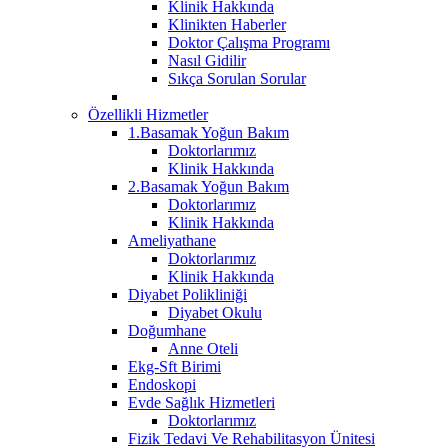
Klinik Hakkında
Klinikten Haberler
Doktor Çalışma Programı
Nasıl Gidilir
Sıkça Sorulan Sorular
Özellikli Hizmetler
1.Basamak Yoğun Bakım
Doktorlarımız
Klinik Hakkında
2.Basamak Yoğun Bakım
Doktorlarımız
Klinik Hakkında
Ameliyathane
Doktorlarımız
Klinik Hakkında
Diyabet Polikliniği
Diyabet Okulu
Doğumhane
Anne Oteli
Ekg-Sft Birimi
Endoskopi
Evde Sağlık Hizmetleri
Doktorlarımız
Fizik Tedavi Ve Rehabilitasyon Ünitesi