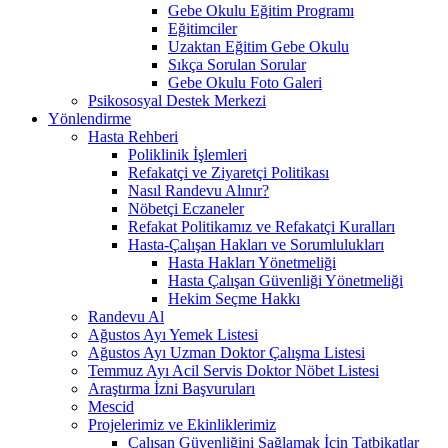
Gebe Okulu Eğitim Programı
Eğitimciler
Uzaktan Eğitim Gebe Okulu
Sıkça Sorulan Sorular
Gebe Okulu Foto Galeri
Psikososyal Destek Merkezi
Yönlendirme
Hasta Rehberi
Poliklinik İşlemleri
Refakatçi ve Ziyaretçi Politikası
Nasıl Randevu Alınır?
Nöbetçi Eczaneler
Refakat Politikamız ve Refakatçi Kuralları
Hasta-Çalışan Hakları ve Sorumlulukları
Hasta Hakları Yönetmeliği
Hasta Çalışan Güvenliği Yönetmeliği
Hekim Seçme Hakkı
Randevu Al
Ağustos Ayı Yemek Listesi
Ağustos Ayı Uzman Doktor Çalışma Listesi
Temmuz Ayı Acil Servis Doktor Nöbet Listesi
Araştırma İzni Başvuruları
Mescid
Projelerimiz ve Ekinliklerimiz
Çalışan Güvenliğini Sağlamak İçin Tatbikatlar