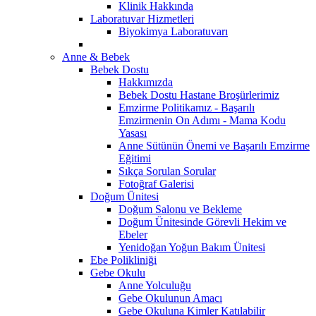
Klinik Hakkında
Laboratuvar Hizmetleri
Biyokimya Laboratuvarı
Anne & Bebek
Bebek Dostu
Hakkımızda
Bebek Dostu Hastane Broşürlerimiz
Emzirme Politikamız - Başarılı
Emzirmenin On Adımı - Mama Kodu
Yasası
Anne Sütünün Önemi ve Başarılı Emzirme
Eğitimi
Sıkça Sorulan Sorular
Fotoğraf Galerisi
Doğum Ünitesi
Doğum Salonu ve Bekleme
Doğum Ünitesinde Görevli Hekim ve
Ebeler
Yenidoğan Yoğun Bakım Ünitesi
Ebe Polikliniği
Gebe Okulu
Anne Yolculuğu
Gebe Okulunun Amacı
Gebe Okuluna Kimler Katılabilir