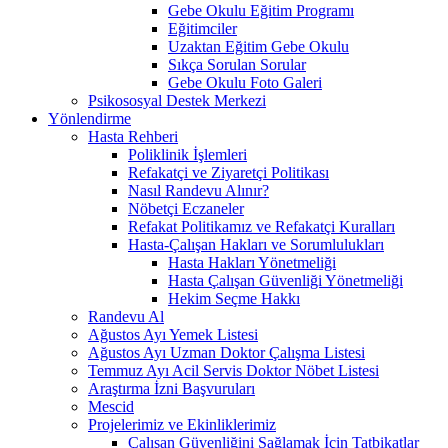
Gebe Okulu Eğitim Programı
Eğitimciler
Uzaktan Eğitim Gebe Okulu
Sıkça Sorulan Sorular
Gebe Okulu Foto Galeri
Psikososyal Destek Merkezi
Yönlendirme
Hasta Rehberi
Poliklinik İşlemleri
Refakatçi ve Ziyaretçi Politikası
Nasıl Randevu Alınır?
Nöbetçi Eczaneler
Refakat Politikamız ve Refakatçi Kuralları
Hasta-Çalışan Hakları ve Sorumlulukları
Hasta Hakları Yönetmeliği
Hasta Çalışan Güvenliği Yönetmeliği
Hekim Seçme Hakkı
Randevu Al
Ağustos Ayı Yemek Listesi
Ağustos Ayı Uzman Doktor Çalışma Listesi
Temmuz Ayı Acil Servis Doktor Nöbet Listesi
Araştırma İzni Başvuruları
Mescid
Projelerimiz ve Ekinliklerimiz
Çalışan Güvenliğini Sağlamak İçin Tatbikatlar