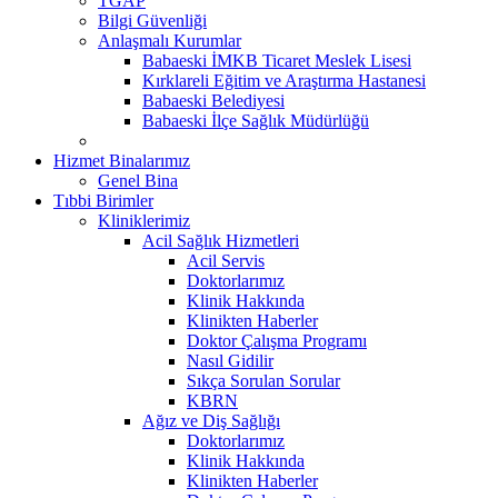
TGAP
Bilgi Güvenliği
Anlaşmalı Kurumlar
Babaeski İMKB Ticaret Meslek Lisesi
Kırklareli Eğitim ve Araştırma Hastanesi
Babaeski Belediyesi
Babaeski İlçe Sağlık Müdürlüğü
Hizmet Binalarımız
Genel Bina
Tıbbi Birimler
Kliniklerimiz
Acil Sağlık Hizmetleri
Acil Servis
Doktorlarımız
Klinik Hakkında
Klinikten Haberler
Doktor Çalışma Programı
Nasıl Gidilir
Sıkça Sorulan Sorular
KBRN
Ağız ve Diş Sağlığı
Doktorlarımız
Klinik Hakkında
Klinikten Haberler