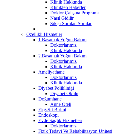
Klinik Hakkında
Klinikten Haberler
Doktor Çalışma Programı
Nasıl Gidilir
Sıkça Sorulan Sorular
Özellikli Hizmetler
1.Basamak Yoğun Bakım
Doktorlarımız
Klinik Hakkında
2.Basamak Yoğun Bakım
Doktorlarımız
Klinik Hakkında
Ameliyathane
Doktorlarımız
Klinik Hakkında
Diyabet Polikliniği
Diyabet Okulu
Doğumhane
Anne Oteli
Ekg-Sft Birimi
Endoskopi
Evde Sağlık Hizmetleri
Doktorlarımız
Fizik Tedavi Ve Rehabilitasyon Ünitesi