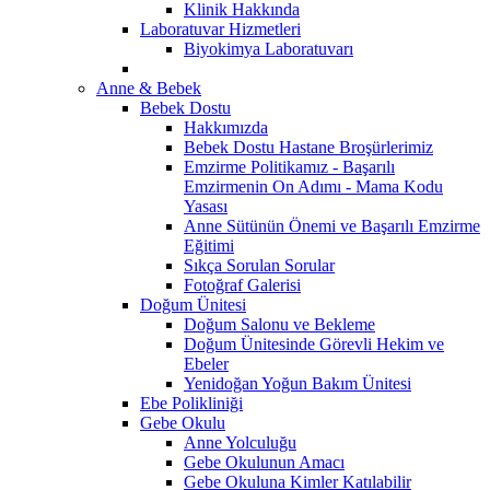
Klinik Hakkında
Laboratuvar Hizmetleri
Biyokimya Laboratuvarı
Anne & Bebek
Bebek Dostu
Hakkımızda
Bebek Dostu Hastane Broşürlerimiz
Emzirme Politikamız - Başarılı
Emzirmenin On Adımı - Mama Kodu
Yasası
Anne Sütünün Önemi ve Başarılı Emzirme
Eğitimi
Sıkça Sorulan Sorular
Fotoğraf Galerisi
Doğum Ünitesi
Doğum Salonu ve Bekleme
Doğum Ünitesinde Görevli Hekim ve
Ebeler
Yenidoğan Yoğun Bakım Ünitesi
Ebe Polikliniği
Gebe Okulu
Anne Yolculuğu
Gebe Okulunun Amacı
Gebe Okuluna Kimler Katılabilir