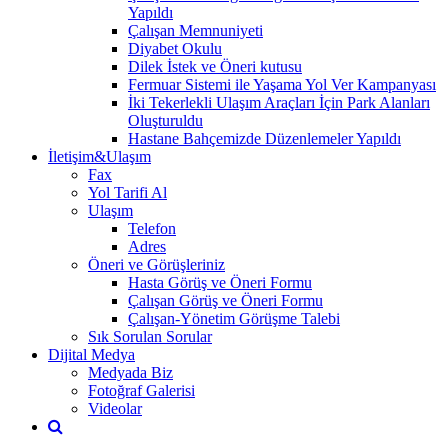
Yapıldı
Çalışan Memnuniyeti
Diyabet Okulu
Dilek İstek ve Öneri kutusu
Fermuar Sistemi ile Yaşama Yol Ver Kampanyası
İki Tekerlekli Ulaşım Araçları İçin Park Alanları
Oluşturuldu
Hastane Bahçemizde Düzenlemeler Yapıldı
İletişim&Ulaşım
Fax
Yol Tarifi Al
Ulaşım
Telefon
Adres
Öneri ve Görüşleriniz
Hasta Görüş ve Öneri Formu
Çalışan Görüş ve Öneri Formu
Çalışan-Yönetim Görüşme Talebi
Sık Sorulan Sorular
Dijital Medya
Medyada Biz
Fotoğraf Galerisi
Videolar