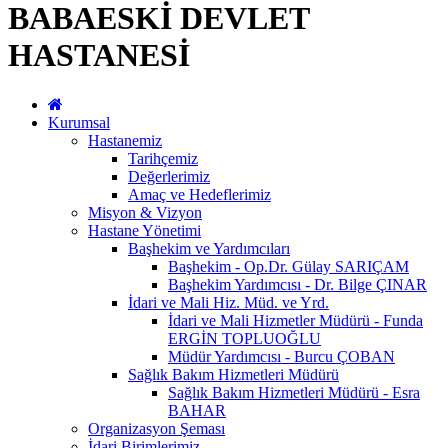
BABAESKİ DEVLET
HASTANESİ
Kurumsal
Hastanemiz
Tarihçemiz
Değerlerimiz
Amaç ve Hedeflerimiz
Misyon & Vizyon
Hastane Yönetimi
Başhekim ve Yardımcıları
Başhekim - Op.Dr. Gülay SARIÇAM
Başhekim Yardımcısı - Dr. Bilge ÇINAR
İdari ve Mali Hiz. Müd. ve Yrd.
İdari ve Mali Hizmetler Müdürü - Funda
ERGİN TOPLUOĞLU
Müdür Yardımcısı - Burcu ÇOBAN
Sağlık Bakım Hizmetleri Müdürü
Sağlık Bakım Hizmetleri Müdürü - Esra
BAHAR
Organizasyon Şeması
İdari Birimlerimiz