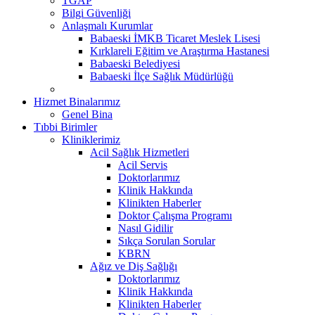
TGAP
Bilgi Güvenliği
Anlaşmalı Kurumlar
Babaeski İMKB Ticaret Meslek Lisesi
Kırklareli Eğitim ve Araştırma Hastanesi
Babaeski Belediyesi
Babaeski İlçe Sağlık Müdürlüğü
Hizmet Binalarımız
Genel Bina
Tıbbi Birimler
Kliniklerimiz
Acil Sağlık Hizmetleri
Acil Servis
Doktorlarımız
Klinik Hakkında
Klinikten Haberler
Doktor Çalışma Programı
Nasıl Gidilir
Sıkça Sorulan Sorular
KBRN
Ağız ve Diş Sağlığı
Doktorlarımız
Klinik Hakkında
Klinikten Haberler