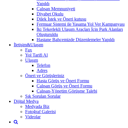
Yapıldı
Çalışan Memnuniyeti
Diyabet Okulu
Dilek İstek ve Öneri kutusu
Fermuar Sistemi ile Yaşama Yol Ver Kampanyası
İki Tekerlekli Ulaşım Araçları İçin Park Alanları
Oluşturuldu
Hastane Bahçemizde Düzenlemeler Yapıldı
İletişim&Ulaşım
Fax
Yol Tarifi Al
Ulaşım
Telefon
Adres
Öneri ve Görüşleriniz
Hasta Görüş ve Öneri Formu
Çalışan Görüş ve Öneri Formu
Çalışan-Yönetim Görüşme Talebi
Sık Sorulan Sorular
Dijital Medya
Medyada Biz
Fotoğraf Galerisi
Videolar