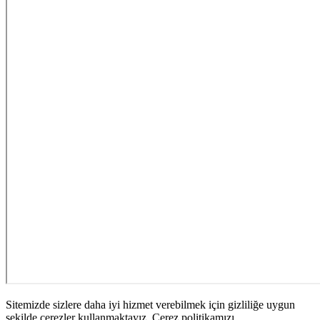
Sitemizde sizlere daha iyi hizmet verebilmek için gizliliğe uygun
şekilde çerezler kullanmaktayız. Çerez politikamızı