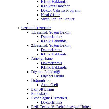
Klinik Hakkında
Klinikten Haberler
Doktor Çalışma Programı
Nasıl Gidilir
Sıkça Sorulan Sorular
Özellikli Hizmetler
1.Basamak Yoğun Bakım
Doktorlarımız
Klinik Hakkında
2.Basamak Yoğun Bakım
Doktorlarımız
Klinik Hakkında
Ameliyathane
Doktorlarımız
Klinik Hakkında
Diyabet Polikliniği
Diyabet Okulu
Doğumhane
Anne Oteli
Ekg-Sft Birimi
Endoskopi
Evde Sağlık Hizmetleri
Doktorlarımız
Fizik Tedavi Ve Rehabilitasyon Ünitesi