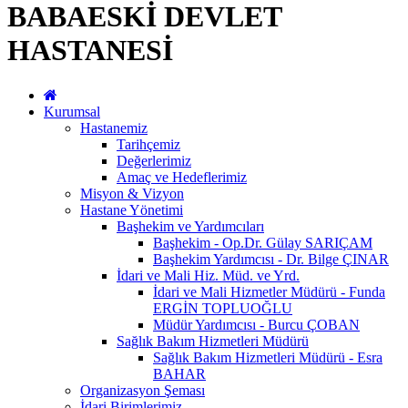
BABAESKİ DEVLET
HASTANESİ
Kurumsal
Hastanemiz
Tarihçemiz
Değerlerimiz
Amaç ve Hedeflerimiz
Misyon & Vizyon
Hastane Yönetimi
Başhekim ve Yardımcıları
Başhekim - Op.Dr. Gülay SARIÇAM
Başhekim Yardımcısı - Dr. Bilge ÇINAR
İdari ve Mali Hiz. Müd. ve Yrd.
İdari ve Mali Hizmetler Müdürü - Funda
ERGİN TOPLUOĞLU
Müdür Yardımcısı - Burcu ÇOBAN
Sağlık Bakım Hizmetleri Müdürü
Sağlık Bakım Hizmetleri Müdürü - Esra
BAHAR
Organizasyon Şeması
İdari Birimlerimiz