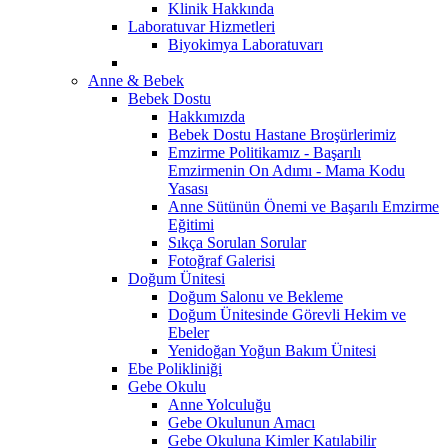
Klinik Hakkında
Laboratuvar Hizmetleri
Biyokimya Laboratuvarı
Anne & Bebek
Bebek Dostu
Hakkımızda
Bebek Dostu Hastane Broşürlerimiz
Emzirme Politikamız - Başarılı
Emzirmenin On Adımı - Mama Kodu
Yasası
Anne Sütünün Önemi ve Başarılı Emzirme
Eğitimi
Sıkça Sorulan Sorular
Fotoğraf Galerisi
Doğum Ünitesi
Doğum Salonu ve Bekleme
Doğum Ünitesinde Görevli Hekim ve
Ebeler
Yenidoğan Yoğun Bakım Ünitesi
Ebe Polikliniği
Gebe Okulu
Anne Yolculuğu
Gebe Okulunun Amacı
Gebe Okuluna Kimler Katılabilir