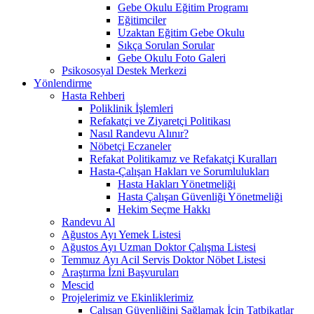
Gebe Okulu Eğitim Programı
Eğitimciler
Uzaktan Eğitim Gebe Okulu
Sıkça Sorulan Sorular
Gebe Okulu Foto Galeri
Psikososyal Destek Merkezi
Yönlendirme
Hasta Rehberi
Poliklinik İşlemleri
Refakatçi ve Ziyaretçi Politikası
Nasıl Randevu Alınır?
Nöbetçi Eczaneler
Refakat Politikamız ve Refakatçi Kuralları
Hasta-Çalışan Hakları ve Sorumlulukları
Hasta Hakları Yönetmeliği
Hasta Çalışan Güvenliği Yönetmeliği
Hekim Seçme Hakkı
Randevu Al
Ağustos Ayı Yemek Listesi
Ağustos Ayı Uzman Doktor Çalışma Listesi
Temmuz Ayı Acil Servis Doktor Nöbet Listesi
Araştırma İzni Başvuruları
Mescid
Projelerimiz ve Ekinliklerimiz
Çalışan Güvenliğini Sağlamak İçin Tatbikatlar