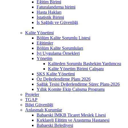
Eğitim Birimi
Faturalandırma birimi
Hasta Hakları
İstatistik Birimi
İş Sağlığı ve Güvenliği
Kalite Yönetimi
Bölüm Kalite Sorumlu Listesi
Eğitimler
Bölüm Kalite Sorumluları
İyi Uygulama Örnekleri
Yönetim
Kaliteden Sorumlu Başhekim Yardımcısı
Kalite Yönetim Birimi Çalışanı
SKS Kalite Yönetimi
Öz Değerlendirme Planı 2026
Sağlık Tesisi Değerlendirme Süreç Planı-2026
Yıllık Komite Ekip Çalışma Programı
Projeler
TGAP
Bilgi Güvenliği
Anlaşmalı Kurumlar
Babaeski İMKB Ticaret Meslek Lisesi
Kırklareli Eğitim ve Araştırma Hastanesi
Babaeski Belediyesi