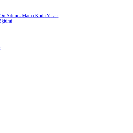
n On Adımı - Mama Kodu Yasası
ğitimi
r