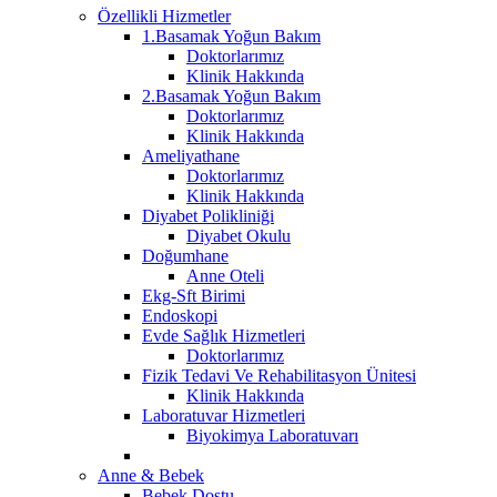
Özellikli Hizmetler
1.Basamak Yoğun Bakım
Doktorlarımız
Klinik Hakkında
2.Basamak Yoğun Bakım
Doktorlarımız
Klinik Hakkında
Ameliyathane
Doktorlarımız
Klinik Hakkında
Diyabet Polikliniği
Diyabet Okulu
Doğumhane
Anne Oteli
Ekg-Sft Birimi
Endoskopi
Evde Sağlık Hizmetleri
Doktorlarımız
Fizik Tedavi Ve Rehabilitasyon Ünitesi
Klinik Hakkında
Laboratuvar Hizmetleri
Biyokimya Laboratuvarı
Anne & Bebek
Bebek Dostu