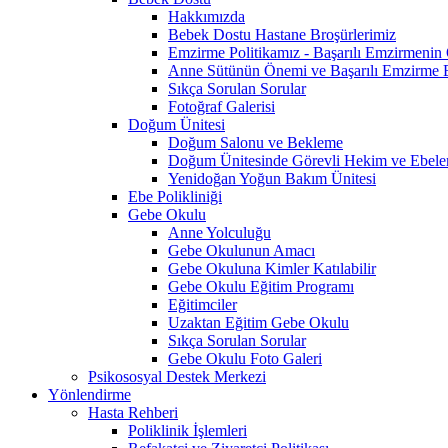
Hakkımızda
Bebek Dostu Hastane Broşürlerimiz
Emzirme Politikamız - Başarılı Emzirmeni
Anne Sütünün Önemi ve Başarılı Emzirme E
Sıkça Sorulan Sorular
Fotoğraf Galerisi
Doğum Ünitesi
Doğum Salonu ve Bekleme
Doğum Ünitesinde Görevli Hekim ve Ebele
Yenidoğan Yoğun Bakım Ünitesi
Ebe Polikliniği
Gebe Okulu
Anne Yolculuğu
Gebe Okulunun Amacı
Gebe Okuluna Kimler Katılabilir
Gebe Okulu Eğitim Programı
Eğitimciler
Uzaktan Eğitim Gebe Okulu
Sıkça Sorulan Sorular
Gebe Okulu Foto Galeri
Psikososyal Destek Merkezi
Yönlendirme
Hasta Rehberi
Poliklinik İşlemleri