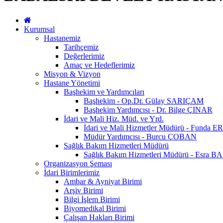
Kurumsal
Hastanemiz
Tarihçemiz
Değerlerimiz
Amaç ve Hedeflerimiz
Misyon & Vizyon
Hastane Yönetimi
Başhekim ve Yardımcıları
Başhekim - Op.Dr. Gülay SARIÇAM
Başhekim Yardımcısı - Dr. Bilge ÇINAR
İdari ve Mali Hiz. Müd. ve Yrd.
İdari ve Mali Hizmetler Müdürü - Fun
Müdür Yardımcısı - Burcu ÇOBAN
Sağlık Bakım Hizmetleri Müdürü
Sağlık Bakım Hizmetleri Müdürü - Esra 
Organizasyon Şeması
İdari Birimlerimiz
Ambar & Ayniyat Birimi
Arşiv Birimi
Bilgi İşlem Birimi
Biyomedikal Birimi
Çalışan Hakları Birimi