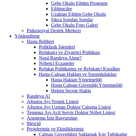
Gebe Okulu Eğitim Programı
Eğitimciler
Uzaktan Eğitim Gebe Okulu
Sıkça Sorulan Sorular
Gebe Okulu Foto Galeri
Psikososyal Destek Merkezi
Yönlendirme
Hasta Rehberi
Poliklinik İşlemleri
Refakatçi ve Ziyaretçi Politikası
Nasıl Randevu Alınır?
Nöbetçi Eczaneler
Refakat Politikamız ve Refakatçi Kuralları
Hasta-Çalışan Hakları ve Sorumlulukları
Hasta Hakları Yönetmeliği
Hasta Çalışan Güvenliği Yönetmeliği
Hekim Seçme Hakkı
Randevu Al
Ağustos Ayı Yemek Listesi
Ağustos Ayı Uzman Doktor Çalışma Listesi
Temmuz Ayı Acil Servis Doktor Nöbet Listesi
Araştırma İzni Başvuruları
Mescid
Projelerimiz ve Ekinliklerimiz
Çalışan Güvenliğini Sağlamak İçin Tatbikatlar