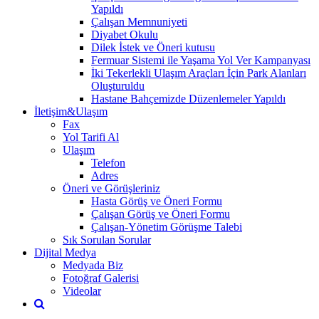
Yapıldı
Çalışan Memnuniyeti
Diyabet Okulu
Dilek İstek ve Öneri kutusu
Fermuar Sistemi ile Yaşama Yol Ver Kampanyası
İki Tekerlekli Ulaşım Araçları İçin Park Alanları
Oluşturuldu
Hastane Bahçemizde Düzenlemeler Yapıldı
İletişim&Ulaşım
Fax
Yol Tarifi Al
Ulaşım
Telefon
Adres
Öneri ve Görüşleriniz
Hasta Görüş ve Öneri Formu
Çalışan Görüş ve Öneri Formu
Çalışan-Yönetim Görüşme Talebi
Sık Sorulan Sorular
Dijital Medya
Medyada Biz
Fotoğraf Galerisi
Videolar