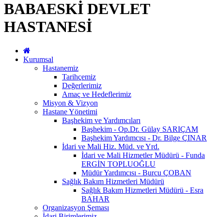
BABAESKİ DEVLET
HASTANESİ
Kurumsal
Hastanemiz
Tarihçemiz
Değerlerimiz
Amaç ve Hedeflerimiz
Misyon & Vizyon
Hastane Yönetimi
Başhekim ve Yardımcıları
Başhekim - Op.Dr. Gülay SARIÇAM
Başhekim Yardımcısı - Dr. Bilge ÇINAR
İdari ve Mali Hiz. Müd. ve Yrd.
İdari ve Mali Hizmetler Müdürü - Funda
ERGİN TOPLUOĞLU
Müdür Yardımcısı - Burcu ÇOBAN
Sağlık Bakım Hizmetleri Müdürü
Sağlık Bakım Hizmetleri Müdürü - Esra
BAHAR
Organizasyon Şeması
İdari Birimlerimiz