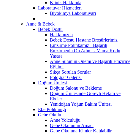
Klinik Hakkında
Laboratuvar Hizmetleri
Biyokimya Laboratuvarı
Anne & Bebek
Bebek Dostu
Hakkımızda
Bebek Dostu Hastane Broşürlerimiz
Emzirme Politikamız - Başarılı
Emzirmenin On Adımı - Mama Kodu
Yasası
Anne Sütünün Önemi ve Başarılı Emzirme
Eğitimi
Sıkça Sorulan Sorular
Fotoğraf Galerisi
Doğum Ünitesi
Doğum Salonu ve Bekleme
Doğum Ünitesinde Görevli Hekim ve
Ebeler
Yenidoğan Yoğun Bakım Ünitesi
Ebe Polikliniği
Gebe Okulu
Anne Yolculuğu
Gebe Okulunun Amacı
Gebe Okuluna Kimler Katılabilir