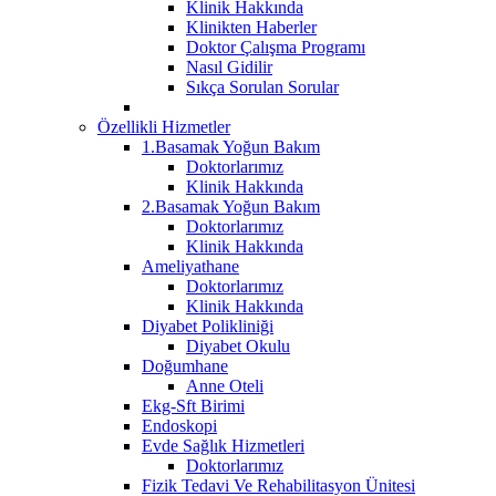
Klinik Hakkında
Klinikten Haberler
Doktor Çalışma Programı
Nasıl Gidilir
Sıkça Sorulan Sorular
Özellikli Hizmetler
1.Basamak Yoğun Bakım
Doktorlarımız
Klinik Hakkında
2.Basamak Yoğun Bakım
Doktorlarımız
Klinik Hakkında
Ameliyathane
Doktorlarımız
Klinik Hakkında
Diyabet Polikliniği
Diyabet Okulu
Doğumhane
Anne Oteli
Ekg-Sft Birimi
Endoskopi
Evde Sağlık Hizmetleri
Doktorlarımız
Fizik Tedavi Ve Rehabilitasyon Ünitesi