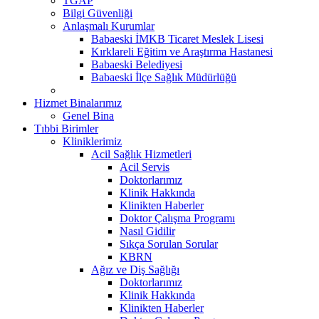
TGAP
Bilgi Güvenliği
Anlaşmalı Kurumlar
Babaeski İMKB Ticaret Meslek Lisesi
Kırklareli Eğitim ve Araştırma Hastanesi
Babaeski Belediyesi
Babaeski İlçe Sağlık Müdürlüğü
Hizmet Binalarımız
Genel Bina
Tıbbi Birimler
Kliniklerimiz
Acil Sağlık Hizmetleri
Acil Servis
Doktorlarımız
Klinik Hakkında
Klinikten Haberler
Doktor Çalışma Programı
Nasıl Gidilir
Sıkça Sorulan Sorular
KBRN
Ağız ve Diş Sağlığı
Doktorlarımız
Klinik Hakkında
Klinikten Haberler