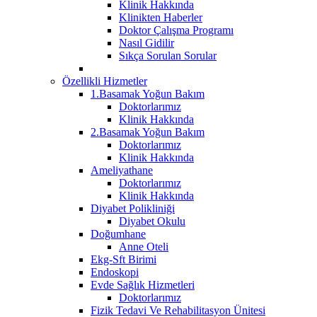
Klinik Hakkında
Klinikten Haberler
Doktor Çalışma Programı
Nasıl Gidilir
Sıkça Sorulan Sorular
Özellikli Hizmetler
1.Basamak Yoğun Bakım
Doktorlarımız
Klinik Hakkında
2.Basamak Yoğun Bakım
Doktorlarımız
Klinik Hakkında
Ameliyathane
Doktorlarımız
Klinik Hakkında
Diyabet Polikliniği
Diyabet Okulu
Doğumhane
Anne Oteli
Ekg-Sft Birimi
Endoskopi
Evde Sağlık Hizmetleri
Doktorlarımız
Fizik Tedavi Ve Rehabilitasyon Ünitesi