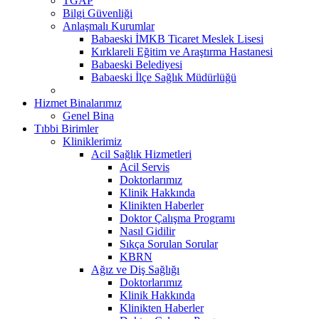
TGAP
Bilgi Güvenliği
Anlaşmalı Kurumlar
Babaeski İMKB Ticaret Meslek Lisesi
Kırklareli Eğitim ve Araştırma Hastanesi
Babaeski Belediyesi
Babaeski İlçe Sağlık Müdürlüğü
Hizmet Binalarımız
Genel Bina
Tıbbi Birimler
Kliniklerimiz
Acil Sağlık Hizmetleri
Acil Servis
Doktorlarımız
Klinik Hakkında
Klinikten Haberler
Doktor Çalışma Programı
Nasıl Gidilir
Sıkça Sorulan Sorular
KBRN
Ağız ve Diş Sağlığı
Doktorlarımız
Klinik Hakkında
Klinikten Haberler