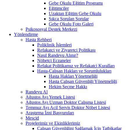
Gebe Okulu Eğitim Programı
Eğitimciler
Uzaktan Eğitim Gebe Okulu
Sıkça Sorulan Sorular
Gebe Okulu Foto Galeri
Psikososyal Destek Merkezi
Yönlendirme
Hasta Rehberi
Poliklinik İşlemleri
Refakatçi ve Ziyaretçi Politikası
Nasıl Randevu Alınır?
Nöbetçi Eczaneler
Refakat Politikamız ve Refakatçi Kuralları
Hasta-Çalışan Hakları ve Sorumlulukları
Hasta Hakları Yönetmeliği
Hasta Çalışan Güvenliği Yönetmeliği
Hekim Seçme Hakkı
Randevu Al
Ağustos Ayı Yemek Listesi
Ağustos Ayı Uzman Doktor Çalışma Listesi
Temmuz Ayı Acil Servis Doktor Nöbet Listesi
Araştırma İzni Başvuruları
Mescid
Projelerimiz ve Ekinliklerimiz
Çalışan Güvenliğini Sağlamak İçin Tatbikatlar