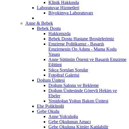
Klinik Hakkında
Laboratuvar Hizmetleri
Biyokimya Laboratuvarı
Anne & Bebek
Bebek Dostu
Hakkımızda
Bebek Dostu Hastane Broşürlerimiz
Emzirme Politikamız - Başarılı
Emzirmenin On Adımı - Mama Kodu
Yasası
Anne Sütünün Önemi ve Başarılı Emzirme
Eğitimi
Sıkça Sorulan Sorular
Fotoğraf Galerisi
Doğum Ünitesi
Doğum Salonu ve Bekleme
Doğum Ünitesinde Görevli Hekim ve
Ebeler
Yenidoğan Yoğun Bakım Ünitesi
Ebe Polikliniği
Gebe Okulu
Anne Yolculuğu
Gebe Okulunun Amacı
Gebe Okuluna Kimler Katılabilir