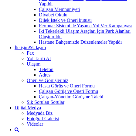
Yapıldı
Çalışan Memnuniyeti
Diyabet Okulu
Dilek İstek ve Öneri kutusu
Fermuar Sistemi ile Yaşama Yol Ver Kampanyası
İki Tekerlekli Ulaşım Araçları İçin Park Alanları
Oluşturuldu
Hastane Bahçemizde Düzenlemeler Yapıldı
İletişim&Ulaşım
Fax
Yol Tarifi Al
Ulaşım
Telefon
Adres
Öneri ve Görüşleriniz
Hasta Görüş ve Öneri Formu
Çalışan Görüş ve Öneri Formu
Çalışan-Yönetim Görüşme Talebi
Sık Sorulan Sorular
Dijital Medya
Medyada Biz
Fotoğraf Galerisi
Videolar