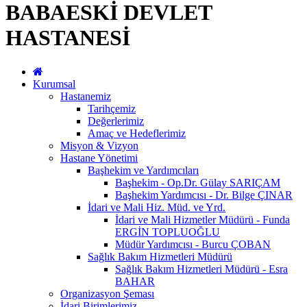
BABAESKİ DEVLET
HASTANESİ
Kurumsal
Hastanemiz
Tarihçemiz
Değerlerimiz
Amaç ve Hedeflerimiz
Misyon & Vizyon
Hastane Yönetimi
Başhekim ve Yardımcıları
Başhekim - Op.Dr. Gülay SARIÇAM
Başhekim Yardımcısı - Dr. Bilge ÇINAR
İdari ve Mali Hiz. Müd. ve Yrd.
İdari ve Mali Hizmetler Müdürü - Funda
ERGİN TOPLUOĞLU
Müdür Yardımcısı - Burcu ÇOBAN
Sağlık Bakım Hizmetleri Müdürü
Sağlık Bakım Hizmetleri Müdürü - Esra
BAHAR
Organizasyon Şeması
İdari Birimlerimiz