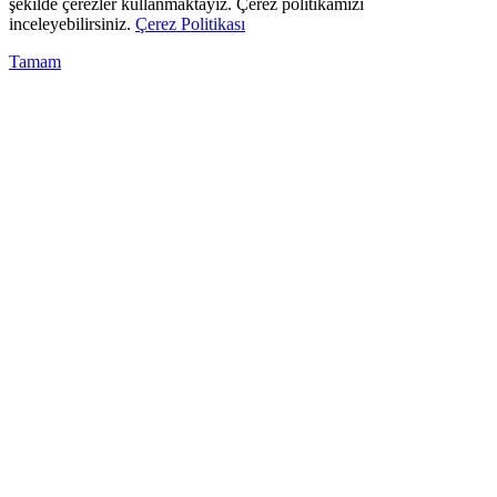
şekilde çerezler kullanmaktayız. Çerez politikamızı
inceleyebilirsiniz.
Çerez Politikası
Tamam