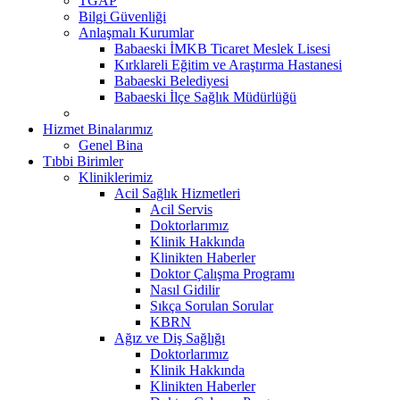
TGAP
Bilgi Güvenliği
Anlaşmalı Kurumlar
Babaeski İMKB Ticaret Meslek Lisesi
Kırklareli Eğitim ve Araştırma Hastanesi
Babaeski Belediyesi
Babaeski İlçe Sağlık Müdürlüğü
Hizmet Binalarımız
Genel Bina
Tıbbi Birimler
Kliniklerimiz
Acil Sağlık Hizmetleri
Acil Servis
Doktorlarımız
Klinik Hakkında
Klinikten Haberler
Doktor Çalışma Programı
Nasıl Gidilir
Sıkça Sorulan Sorular
KBRN
Ağız ve Diş Sağlığı
Doktorlarımız
Klinik Hakkında
Klinikten Haberler