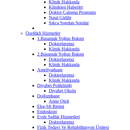
Klinik Hakkında
Klinikten Haberler
Doktor Çalışma Programı
Nasıl Gidilir
Sıkça Sorulan Sorular
Özellikli Hizmetler
1.Basamak Yoğun Bakım
Doktorlarımız
Klinik Hakkında
2.Basamak Yoğun Bakım
Doktorlarımız
Klinik Hakkında
Ameliyathane
Doktorlarımız
Klinik Hakkında
Diyabet Polikliniği
Diyabet Okulu
Doğumhane
Anne Oteli
Ekg-Sft Birimi
Endoskopi
Evde Sağlık Hizmetleri
Doktorlarımız
Fizik Tedavi Ve Rehabilitasyon Ünitesi