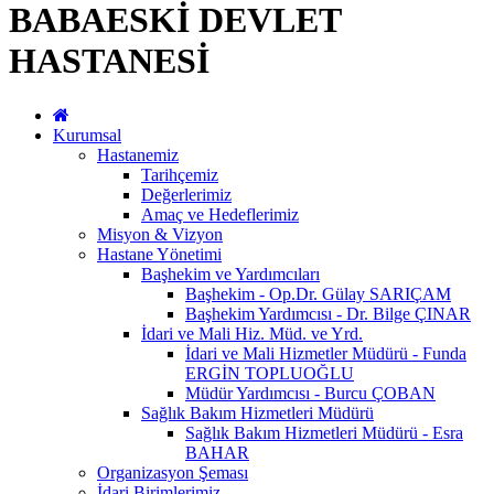
BABAESKİ DEVLET
HASTANESİ
Kurumsal
Hastanemiz
Tarihçemiz
Değerlerimiz
Amaç ve Hedeflerimiz
Misyon & Vizyon
Hastane Yönetimi
Başhekim ve Yardımcıları
Başhekim - Op.Dr. Gülay SARIÇAM
Başhekim Yardımcısı - Dr. Bilge ÇINAR
İdari ve Mali Hiz. Müd. ve Yrd.
İdari ve Mali Hizmetler Müdürü - Funda
ERGİN TOPLUOĞLU
Müdür Yardımcısı - Burcu ÇOBAN
Sağlık Bakım Hizmetleri Müdürü
Sağlık Bakım Hizmetleri Müdürü - Esra
BAHAR
Organizasyon Şeması
İdari Birimlerimiz