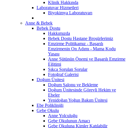
Klinik Hakkında
Laboratuvar Hizmetleri
Biyokimya Laboratuvarı
Anne & Bebek
Bebek Dostu
Hakkımızda
Bebek Dostu Hastane Broşürlerimiz
Emzirme Politikamız - Başarılı
Emzirmenin On Adımı - Mama Kodu
Yasası
Anne Sütünün Önemi ve Başarılı Emzirme
Eğitimi
Sıkça Sorulan Sorular
Fotoğraf Galerisi
Doğum Ünitesi
Doğum Salonu ve Bekleme
Doğum Ünitesinde Görevli Hekim ve
Ebeler
Yenidoğan Yoğun Bakım Ünitesi
Ebe Polikliniği
Gebe Okulu
Anne Yolculuğu
Gebe Okulunun Amacı
Gebe Okuluna Kimler Katılabilir