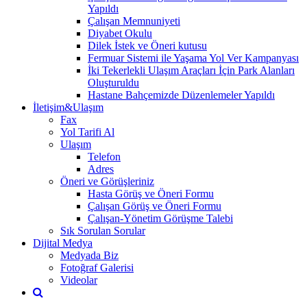
Yapıldı
Çalışan Memnuniyeti
Diyabet Okulu
Dilek İstek ve Öneri kutusu
Fermuar Sistemi ile Yaşama Yol Ver Kampanyası
İki Tekerlekli Ulaşım Araçları İçin Park Alanları
Oluşturuldu
Hastane Bahçemizde Düzenlemeler Yapıldı
İletişim&Ulaşım
Fax
Yol Tarifi Al
Ulaşım
Telefon
Adres
Öneri ve Görüşleriniz
Hasta Görüş ve Öneri Formu
Çalışan Görüş ve Öneri Formu
Çalışan-Yönetim Görüşme Talebi
Sık Sorulan Sorular
Dijital Medya
Medyada Biz
Fotoğraf Galerisi
Videolar