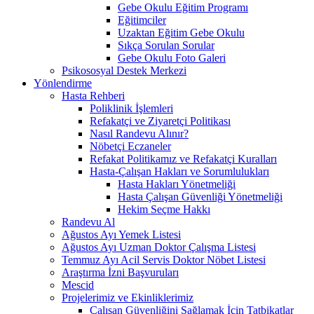
Gebe Okulu Eğitim Programı
Eğitimciler
Uzaktan Eğitim Gebe Okulu
Sıkça Sorulan Sorular
Gebe Okulu Foto Galeri
Psikososyal Destek Merkezi
Yönlendirme
Hasta Rehberi
Poliklinik İşlemleri
Refakatçi ve Ziyaretçi Politikası
Nasıl Randevu Alınır?
Nöbetçi Eczaneler
Refakat Politikamız ve Refakatçi Kuralları
Hasta-Çalışan Hakları ve Sorumlulukları
Hasta Hakları Yönetmeliği
Hasta Çalışan Güvenliği Yönetmeliği
Hekim Seçme Hakkı
Randevu Al
Ağustos Ayı Yemek Listesi
Ağustos Ayı Uzman Doktor Çalışma Listesi
Temmuz Ayı Acil Servis Doktor Nöbet Listesi
Araştırma İzni Başvuruları
Mescid
Projelerimiz ve Ekinliklerimiz
Çalışan Güvenliğini Sağlamak İçin Tatbikatlar