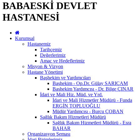
BABAESKİ DEVLET
HASTANESİ
Kurumsal
Hastanemiz
Tarihçemiz
Değerlerimiz
Amaç ve Hedeflerimiz
Misyon & Vizyon
Hastane Yönetimi
Başhekim ve Yardımcıları
Başhekim - Op.Dr. Gülay SARIÇAM
Başhekim Yardımcısı - Dr. Bilge ÇINAR
İdari ve Mali Hiz. Müd. ve Yrd.
İdari ve Mali Hizmetler Müdürü - Funda
ERGİN TOPLUOĞLU
Müdür Yardımcısı - Burcu ÇOBAN
Sağlık Bakım Hizmetleri Müdürü
Sağlık Bakım Hizmetleri Müdürü - Esra
BAHAR
Organizasyon Şeması
İdari Birimlerimiz