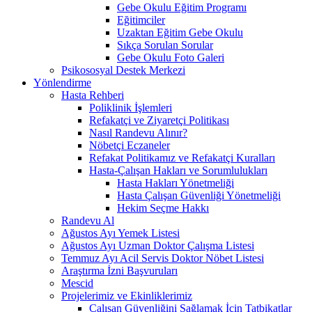
Gebe Okulu Eğitim Programı
Eğitimciler
Uzaktan Eğitim Gebe Okulu
Sıkça Sorulan Sorular
Gebe Okulu Foto Galeri
Psikososyal Destek Merkezi
Yönlendirme
Hasta Rehberi
Poliklinik İşlemleri
Refakatçi ve Ziyaretçi Politikası
Nasıl Randevu Alınır?
Nöbetçi Eczaneler
Refakat Politikamız ve Refakatçi Kuralları
Hasta-Çalışan Hakları ve Sorumlulukları
Hasta Hakları Yönetmeliği
Hasta Çalışan Güvenliği Yönetmeliği
Hekim Seçme Hakkı
Randevu Al
Ağustos Ayı Yemek Listesi
Ağustos Ayı Uzman Doktor Çalışma Listesi
Temmuz Ayı Acil Servis Doktor Nöbet Listesi
Araştırma İzni Başvuruları
Mescid
Projelerimiz ve Ekinliklerimiz
Çalışan Güvenliğini Sağlamak İçin Tatbikatlar