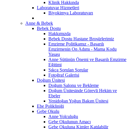
Klinik Hakkında
Laboratuvar Hizmetleri
Biyokimya Laboratuvarı
Anne & Bebek
Bebek Dostu
Hakkımızda
Bebek Dostu Hastane Broşürlerimiz
Emzirme Politikamız - Başarılı
Emzirmenin On Adımı - Mama Kodu
Yasası
Anne Sütünün Önemi ve Başarılı Emzirme
Eğitimi
Sıkça Sorulan Sorular
Fotoğraf Galerisi
Doğum Ünitesi
Doğum Salonu ve Bekleme
Doğum Ünitesinde Görevli Hekim ve
Ebeler
Yenidoğan Yoğun Bakım Ünitesi
Ebe Polikliniği
Gebe Okulu
Anne Yolculuğu
Gebe Okulunun Amacı
Gebe Okuluna Kimler Katılabilir