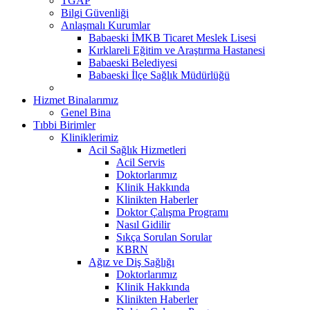
TGAP
Bilgi Güvenliği
Anlaşmalı Kurumlar
Babaeski İMKB Ticaret Meslek Lisesi
Kırklareli Eğitim ve Araştırma Hastanesi
Babaeski Belediyesi
Babaeski İlçe Sağlık Müdürlüğü
Hizmet Binalarımız
Genel Bina
Tıbbi Birimler
Kliniklerimiz
Acil Sağlık Hizmetleri
Acil Servis
Doktorlarımız
Klinik Hakkında
Klinikten Haberler
Doktor Çalışma Programı
Nasıl Gidilir
Sıkça Sorulan Sorular
KBRN
Ağız ve Diş Sağlığı
Doktorlarımız
Klinik Hakkında
Klinikten Haberler