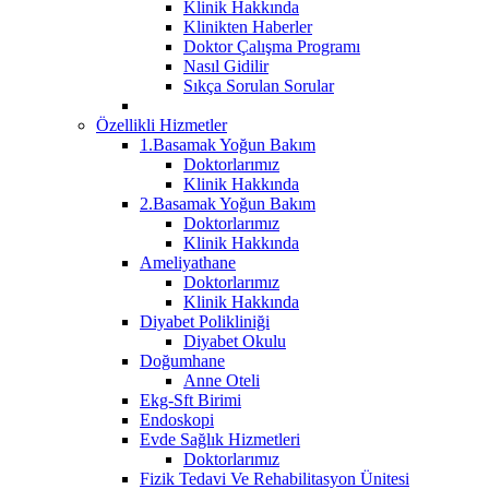
Klinik Hakkında
Klinikten Haberler
Doktor Çalışma Programı
Nasıl Gidilir
Sıkça Sorulan Sorular
Özellikli Hizmetler
1.Basamak Yoğun Bakım
Doktorlarımız
Klinik Hakkında
2.Basamak Yoğun Bakım
Doktorlarımız
Klinik Hakkında
Ameliyathane
Doktorlarımız
Klinik Hakkında
Diyabet Polikliniği
Diyabet Okulu
Doğumhane
Anne Oteli
Ekg-Sft Birimi
Endoskopi
Evde Sağlık Hizmetleri
Doktorlarımız
Fizik Tedavi Ve Rehabilitasyon Ünitesi