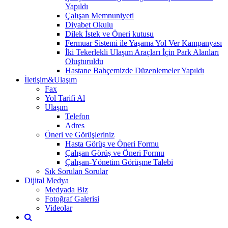
Yapıldı
Çalışan Memnuniyeti
Diyabet Okulu
Dilek İstek ve Öneri kutusu
Fermuar Sistemi ile Yaşama Yol Ver Kampanyası
İki Tekerlekli Ulaşım Araçları İçin Park Alanları
Oluşturuldu
Hastane Bahçemizde Düzenlemeler Yapıldı
İletişim&Ulaşım
Fax
Yol Tarifi Al
Ulaşım
Telefon
Adres
Öneri ve Görüşleriniz
Hasta Görüş ve Öneri Formu
Çalışan Görüş ve Öneri Formu
Çalışan-Yönetim Görüşme Talebi
Sık Sorulan Sorular
Dijital Medya
Medyada Biz
Fotoğraf Galerisi
Videolar