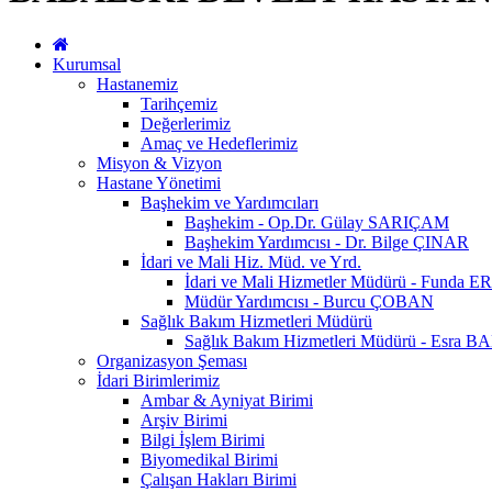
Kurumsal
Hastanemiz
Tarihçemiz
Değerlerimiz
Amaç ve Hedeflerimiz
Misyon & Vizyon
Hastane Yönetimi
Başhekim ve Yardımcıları
Başhekim - Op.Dr. Gülay SARIÇAM
Başhekim Yardımcısı - Dr. Bilge ÇINAR
İdari ve Mali Hiz. Müd. ve Yrd.
İdari ve Mali Hizmetler Müdürü - Fun
Müdür Yardımcısı - Burcu ÇOBAN
Sağlık Bakım Hizmetleri Müdürü
Sağlık Bakım Hizmetleri Müdürü - Esra 
Organizasyon Şeması
İdari Birimlerimiz
Ambar & Ayniyat Birimi
Arşiv Birimi
Bilgi İşlem Birimi
Biyomedikal Birimi
Çalışan Hakları Birimi