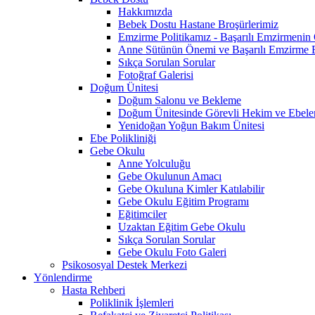
Hakkımızda
Bebek Dostu Hastane Broşürlerimiz
Emzirme Politikamız - Başarılı Emzirmeni
Anne Sütünün Önemi ve Başarılı Emzirme E
Sıkça Sorulan Sorular
Fotoğraf Galerisi
Doğum Ünitesi
Doğum Salonu ve Bekleme
Doğum Ünitesinde Görevli Hekim ve Ebele
Yenidoğan Yoğun Bakım Ünitesi
Ebe Polikliniği
Gebe Okulu
Anne Yolculuğu
Gebe Okulunun Amacı
Gebe Okuluna Kimler Katılabilir
Gebe Okulu Eğitim Programı
Eğitimciler
Uzaktan Eğitim Gebe Okulu
Sıkça Sorulan Sorular
Gebe Okulu Foto Galeri
Psikososyal Destek Merkezi
Yönlendirme
Hasta Rehberi
Poliklinik İşlemleri