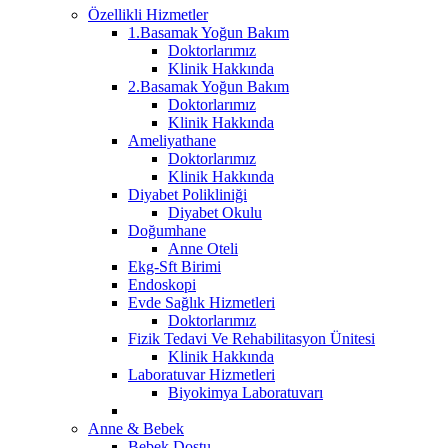
Özellikli Hizmetler
1.Basamak Yoğun Bakım
Doktorlarımız
Klinik Hakkında
2.Basamak Yoğun Bakım
Doktorlarımız
Klinik Hakkında
Ameliyathane
Doktorlarımız
Klinik Hakkında
Diyabet Polikliniği
Diyabet Okulu
Doğumhane
Anne Oteli
Ekg-Sft Birimi
Endoskopi
Evde Sağlık Hizmetleri
Doktorlarımız
Fizik Tedavi Ve Rehabilitasyon Ünitesi
Klinik Hakkında
Laboratuvar Hizmetleri
Biyokimya Laboratuvarı
Anne & Bebek
Bebek Dostu