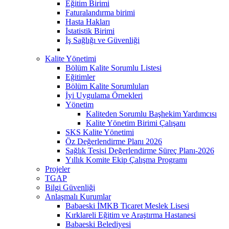
Eğitim Birimi
Faturalandırma birimi
Hasta Hakları
İstatistik Birimi
İş Sağlığı ve Güvenliği
Kalite Yönetimi
Bölüm Kalite Sorumlu Listesi
Eğitimler
Bölüm Kalite Sorumluları
İyi Uygulama Örnekleri
Yönetim
Kaliteden Sorumlu Başhekim Yardımcısı
Kalite Yönetim Birimi Çalışanı
SKS Kalite Yönetimi
Öz Değerlendirme Planı 2026
Sağlık Tesisi Değerlendirme Süreç Planı-2026
Yıllık Komite Ekip Çalışma Programı
Projeler
TGAP
Bilgi Güvenliği
Anlaşmalı Kurumlar
Babaeski İMKB Ticaret Meslek Lisesi
Kırklareli Eğitim ve Araştırma Hastanesi
Babaeski Belediyesi