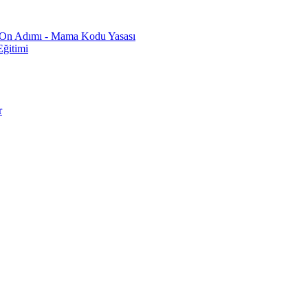
n On Adımı - Mama Kodu Yasası
ğitimi
r