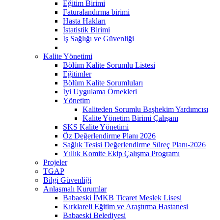
Eğitim Birimi
Faturalandırma birimi
Hasta Hakları
İstatistik Birimi
İş Sağlığı ve Güvenliği
Kalite Yönetimi
Bölüm Kalite Sorumlu Listesi
Eğitimler
Bölüm Kalite Sorumluları
İyi Uygulama Örnekleri
Yönetim
Kaliteden Sorumlu Başhekim Yardımcısı
Kalite Yönetim Birimi Çalışanı
SKS Kalite Yönetimi
Öz Değerlendirme Planı 2026
Sağlık Tesisi Değerlendirme Süreç Planı-2026
Yıllık Komite Ekip Çalışma Programı
Projeler
TGAP
Bilgi Güvenliği
Anlaşmalı Kurumlar
Babaeski İMKB Ticaret Meslek Lisesi
Kırklareli Eğitim ve Araştırma Hastanesi
Babaeski Belediyesi