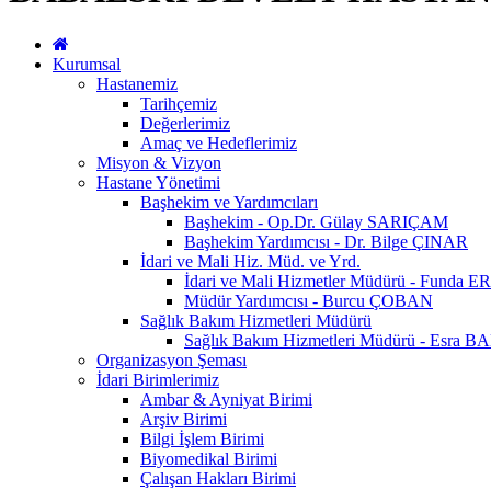
Kurumsal
Hastanemiz
Tarihçemiz
Değerlerimiz
Amaç ve Hedeflerimiz
Misyon & Vizyon
Hastane Yönetimi
Başhekim ve Yardımcıları
Başhekim - Op.Dr. Gülay SARIÇAM
Başhekim Yardımcısı - Dr. Bilge ÇINAR
İdari ve Mali Hiz. Müd. ve Yrd.
İdari ve Mali Hizmetler Müdürü - Fun
Müdür Yardımcısı - Burcu ÇOBAN
Sağlık Bakım Hizmetleri Müdürü
Sağlık Bakım Hizmetleri Müdürü - Esra 
Organizasyon Şeması
İdari Birimlerimiz
Ambar & Ayniyat Birimi
Arşiv Birimi
Bilgi İşlem Birimi
Biyomedikal Birimi
Çalışan Hakları Birimi