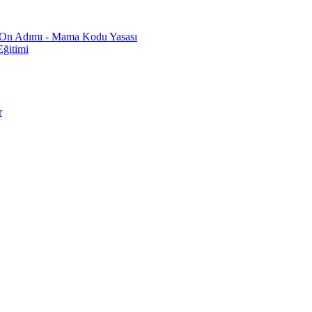
n On Adımı - Mama Kodu Yasası
ğitimi
r