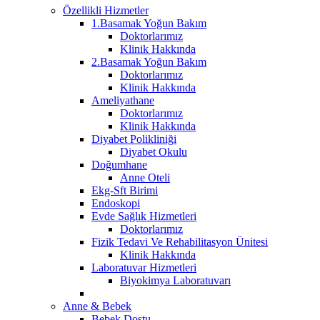
Özellikli Hizmetler
1.Basamak Yoğun Bakım
Doktorlarımız
Klinik Hakkında
2.Basamak Yoğun Bakım
Doktorlarımız
Klinik Hakkında
Ameliyathane
Doktorlarımız
Klinik Hakkında
Diyabet Polikliniği
Diyabet Okulu
Doğumhane
Anne Oteli
Ekg-Sft Birimi
Endoskopi
Evde Sağlık Hizmetleri
Doktorlarımız
Fizik Tedavi Ve Rehabilitasyon Ünitesi
Klinik Hakkında
Laboratuvar Hizmetleri
Biyokimya Laboratuvarı
Anne & Bebek
Bebek Dostu