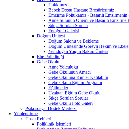
Hakkımızda
Bebek Dostu Hastane Broşürlerimiz
Emzirme Politikamız - Başarılı Emzirmeni
Anne Sütünün Önemi ve Başarılı Emzirme E
Sıkça Sorulan Sorular
Fotoğraf Galerisi
Doğum Ünitesi
Doğum Salonu ve Bekleme
Doğum Ünitesinde Görevli Hekim ve Ebele
Yenidoğan Yoğun Bakım Ünitesi
Ebe Polikliniği
Gebe Okulu
Anne Yolculuğu
Gebe Okulunun Amacı
Gebe Okuluna Kimler Katılabilir
Gebe Okulu Eğitim Programı
Eğitimciler
Uzaktan Eğitim Gebe Okulu
Sıkça Sorulan Sorular
Gebe Okulu Foto Galeri
Psikososyal Destek Merkezi
Yönlendirme
Hasta Rehberi
Poliklinik İşlemleri